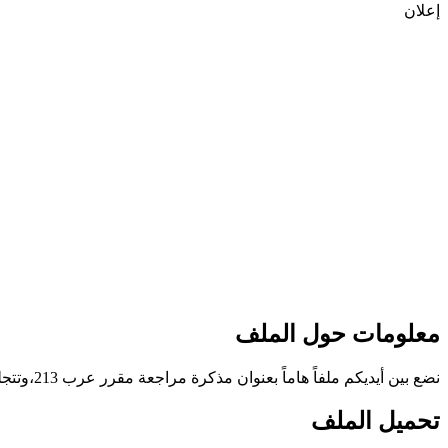
إعلان
معلومات حول الملف
نضع بين أيديكم ملفاً هاماً بعنوان مذكرة مراجعة مقرر عرب 213،وتتجلى قيمة الملف وأهدافه في تعريف الطلاب على المراجعة الخاصّة بالامتحان،وذلك وفق منهاج مملكة البحرين.
تحميل الملف