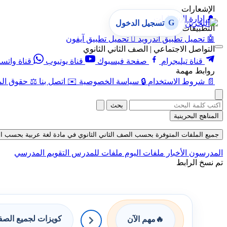
الإشعارات
🔔
إدارة الإشعارات
G
تسجيل الدخول
التطبيقات
🤖
تحميل تطبيق أندرويد

تحميل تطبيق آيفون
التواصل الاجتماعي | الصف الثاني الثانوي
قناة تيليجرام
صفحة فيسبوك
قناة يوتيوب
قناة واتس
روابط مهمة
📄
شروط الاستخدام
🔒
سياسة الخصوصية
✉️
اتصل بنا
⚖️
حقوق الم
بحث
المناهج البحرينية
جميع الملفات المتوفرة بحسب الصف الثاني الثانوي في مادة لغة عربية بحسب الفصل ا
المدرسون
الأخبار
ملفات اليوم
ملفات للمدرس
التقويم المدرسي
تم نسخ الرابط
كويزات لجميع الص
🔥
مهم الآن