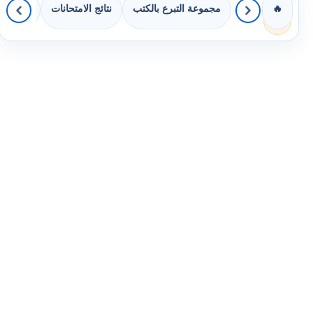
مجموعة التبرع بالكتب
نتائج الامتحانات
كويزات 
🔥