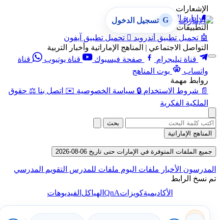
الإشعارات
🔔
إدارة الإشعارات
G
تسجيل الدخول
التطبيقات
🤖
تحميل تطبيق أندرويد

تحميل تطبيق آيفون
التواصل الاجتماعي | المناهج الإماراتية وأخبار التربية
قناة تيليجرام
صفحة فيسبوك
قناة يوتيوب
قناة
واتساب
بوت المناهج
روابط مهمة
📄
شروط الاستخدام
🔒
سياسة الخصوصية
✉️
اتصل بنا
⚖️
حقوق
الملكية الفكرية
بحث
المناهج الإماراتية
جميع الملفات المتوفرة في الإمارات حتى تاريخ 06-08-2026
المدرسون
الأخبار
ملفات اليوم
ملفات للمدرس
التقويم المدرسي
تم نسخ الرابط
QnA
الأكاديمية
كويزات
الهياكل
الفيديوهات