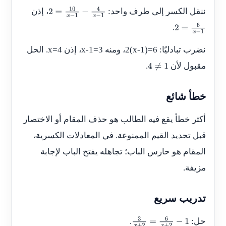
ننقل الكسر إلى طرف واحد:
، إذن
2
=
10
x
−
1
−
4
x
−
1
.
2
=
6
x
−
1
نضرب تبادليًا:
2(x-1)=6
، ومنه
x-1=3
، إذن
x=4
. الحل
مقبول لأن
.
4
≠
1
خطأ شائع
أكثر خطأ يقع فيه الطالب هو حذف المقام أو الاختصار
قبل تحديد القيم الممنوعة. في المعادلات الكسرية،
المقام هو حارس الباب؛ تجاهله يفتح الباب لإجابة
مزيفة.
تدريب سريع
حل:
.
3
x
+
2
=
6
x
+
2
−
1