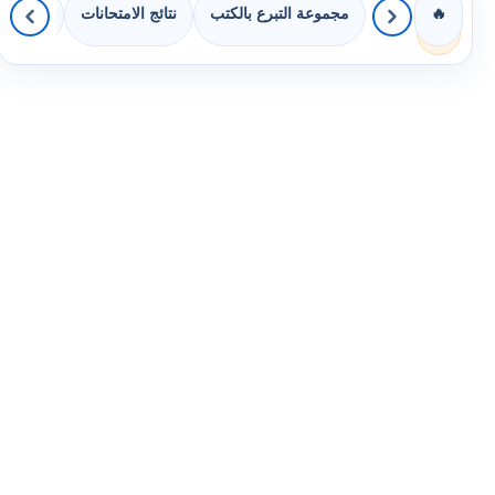
مجموعة التبرع بالكتب
نتائج الامتحانات
كويزات 
🔥