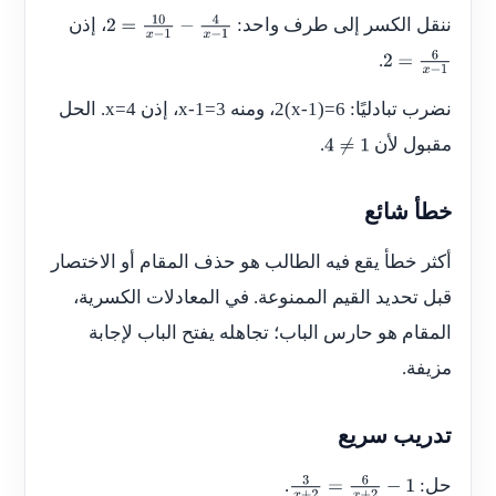
ننقل الكسر إلى طرف واحد:
، إذن
2
=
10
x
−
1
−
4
x
−
1
.
2
=
6
x
−
1
نضرب تبادليًا:
2(x-1)=6
، ومنه
x-1=3
، إذن
x=4
. الحل
مقبول لأن
.
4
≠
1
خطأ شائع
أكثر خطأ يقع فيه الطالب هو حذف المقام أو الاختصار
قبل تحديد القيم الممنوعة. في المعادلات الكسرية،
المقام هو حارس الباب؛ تجاهله يفتح الباب لإجابة
مزيفة.
تدريب سريع
حل:
.
3
x
+
2
=
6
x
+
2
−
1