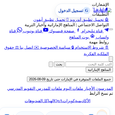
الإشعارات
🔔
إدارة الإشعارات
G
تسجيل الدخول
التطبيقات
🤖
تحميل تطبيق أندرويد

تحميل تطبيق آيفون
التواصل الاجتماعي | المناهج الإماراتية وأخبار التربية
قناة تيليجرام
صفحة فيسبوك
قناة يوتيوب
قناة
واتساب
بوت المناهج
روابط مهمة
📄
شروط الاستخدام
🔒
سياسة الخصوصية
✉️
اتصل بنا
⚖️
حقوق
الملكية الفكرية
بحث
المناهج الإماراتية
جميع الملفات المتوفرة في الإمارات حتى تاريخ 09-08-2026
المدرسون
الأخبار
ملفات اليوم
ملفات للمدرس
التقويم المدرسي
تم نسخ الرابط
QnA
الأكاديمية
كويزات
الهياكل
الفيديوهات