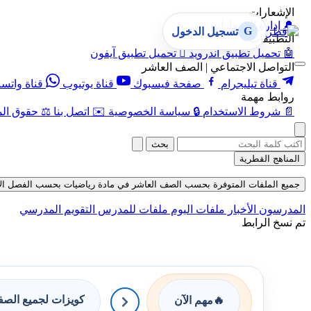
الإشعارات
🔔
إدارة الإشعارات
G
تسجيل الدخول
التطبيقات
🤖
تحميل تطبيق أندرويد

تحميل تطبيق آيفون
التواصل الاجتماعي | الصف العاشر
قناة تيليجرام
صفحة فيسبوك
قناة يوتيوب
قناة واتس
روابط مهمة
📄
شروط الاستخدام
🔒
سياسة الخصوصية
✉️
اتصل بنا
⚖️
حقوق الم
بحث
المناهج القطرية
جميع الملفات المتوفرة بحسب الصف العاشر في مادة رياضيات بحسب الفصل الأول في 
المدرسون
الأخبار
ملفات اليوم
ملفات للمدرس
التقويم المدرسي
تم نسخ الرابط
كويزات لجميع الص
🔥
مهم الآن