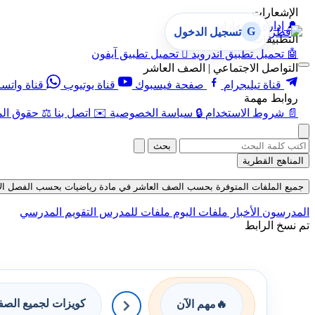
الإشعارات
🔔
إدارة الإشعارات
G
تسجيل الدخول
التطبيقات
🤖
تحميل تطبيق أندرويد

تحميل تطبيق آيفون
التواصل الاجتماعي | الصف العاشر
قناة تيليجرام
صفحة فيسبوك
قناة يوتيوب
قناة واتس
روابط مهمة
📄
شروط الاستخدام
🔒
سياسة الخصوصية
✉️
اتصل بنا
⚖️
حقوق الم
بحث
المناهج القطرية
جميع الملفات المتوفرة بحسب الصف العاشر في مادة رياضيات بحسب الفصل الأول في 
المدرسون
الأخبار
ملفات اليوم
ملفات للمدرس
التقويم المدرسي
تم نسخ الرابط
كويزات لجميع الص
🔥
مهم الآن