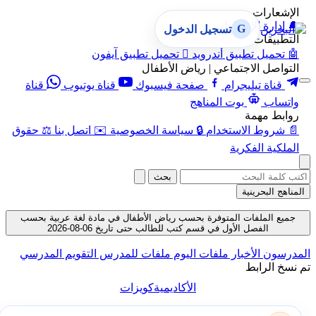
الإشعارات
🔔
إدارة الإشعارات
G
تسجيل الدخول
التطبيقات
🤖
تحميل تطبيق أندرويد

تحميل تطبيق آيفون
التواصل الاجتماعي | رياض الأطفال
قناة تيليجرام
صفحة فيسبوك
قناة يوتيوب
قناة
واتساب
بوت المناهج
روابط مهمة
📄
شروط الاستخدام
🔒
سياسة الخصوصية
✉️
اتصل بنا
⚖️
حقوق
الملكية الفكرية
بحث
المناهج البحرينية
جميع الملفات المتوفرة بحسب رياض الأطفال في مادة لغة عربية بحسب
الفصل الأول في قسم كتب للطالب حتى تاريخ 06-08-2026
المدرسون
الأخبار
ملفات اليوم
ملفات للمدرس
التقويم المدرسي
تم نسخ الرابط
الأكاديمية
كويزات