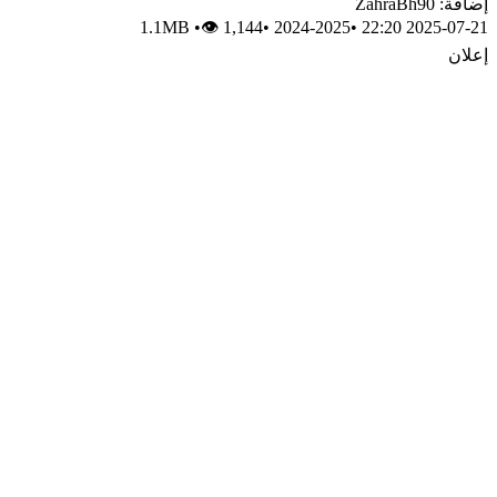
إضافة: ZahraBh90
1.1MB
•
👁 1,144
•
2024-2025
•
2025-07-21 22:20
إعلان