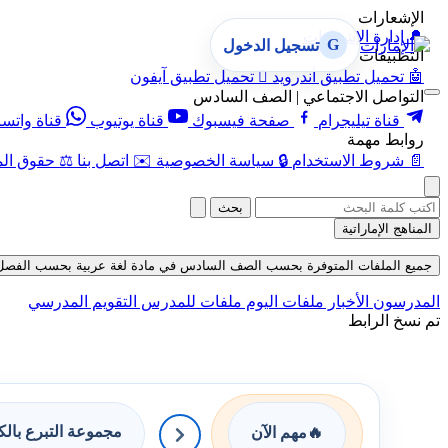
الإشعارات
🔔
إدارة الإشعارات
G
تسجيل الدخول
التطبيقات
🤖
تحميل تطبيق أندرويد

تحميل تطبيق آيفون
التواصل الاجتماعي | الصف السادس
قناة تيليجرام
صفحة فيسبوك
قناة يوتيوب
قناة واتس
روابط مهمة
📄
شروط الاستخدام
🔒
سياسة الخصوصية
✉️
اتصل بنا
⚖️
حقوق الم
بحث
المناهج الإماراتية
جميع الملفات المتوفرة بحسب الصف السادس في مادة لغة عربية بحسب الفصل الثالث 
المدرسون
الأخبار
ملفات اليوم
ملفات للمدرس
التقويم المدرسي
تم نسخ الرابط
مجموعة التبرع بال
🔥
مهم الآن