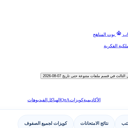
اب
بوت المناهج
لكية الفكرية
في قسم ملفات متنوعة حتى تاريخ 07-08-2026
QnA
الأكاديمية
كويزات
الهياكل
الفيديوهات
كتب
نتائج الامتحانات
كويزات لجميع الصفوف