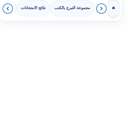
مجموعة التبرع بالكتب
نتائج الامتحانات
كويزات 
🔥