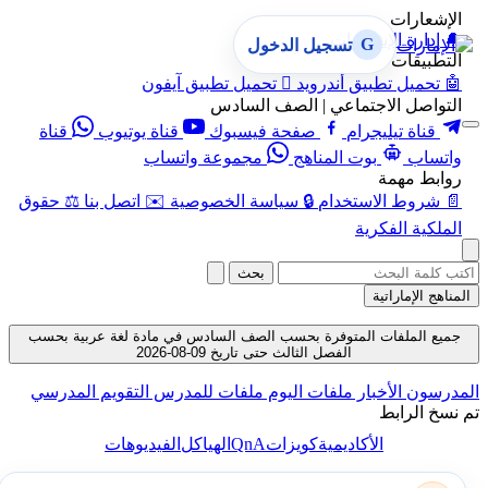
الإشعارات
🔔
إدارة الإشعارات
G
تسجيل الدخول
التطبيقات
🤖
تحميل تطبيق أندرويد

تحميل تطبيق آيفون
التواصل الاجتماعي | الصف السادس
قناة تيليجرام
صفحة فيسبوك
قناة يوتيوب
قناة
واتساب
بوت المناهج
مجموعة واتساب
روابط مهمة
📄
شروط الاستخدام
🔒
سياسة الخصوصية
✉️
اتصل بنا
⚖️
حقوق
الملكية الفكرية
بحث
المناهج الإماراتية
جميع الملفات المتوفرة بحسب الصف السادس في مادة لغة عربية بحسب
الفصل الثالث حتى تاريخ 09-08-2026
المدرسون
الأخبار
ملفات اليوم
ملفات للمدرس
التقويم المدرسي
تم نسخ الرابط
QnA
الأكاديمية
كويزات
الهياكل
الفيديوهات