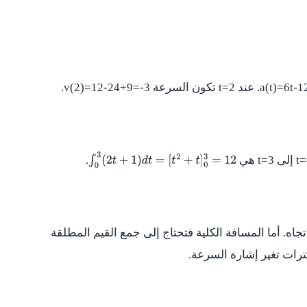
a(t)=6t-1
. عند
t=2
تكون السرعة
v(2)=12-24+9=-3
.
t=
إلى
t=3
هي
.
∫
0
3
(
2
t
+
1
)
d
t
=
[
t
2
+
t
]
0
3
=
12
اتجاه. أما المسافة الكلية فتحتاج إلى جمع القيم المطلقة
رات تغير إشارة السرعة.