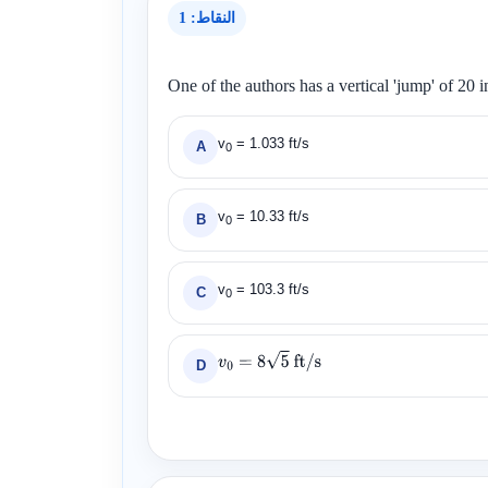
النقاط: 1
One of the authors has a vertical 'jump' of 20 i
v
= 1.033 ft/s
A
0
v
= 10.33 ft/s
B
0
v
= 103.3 ft/s
C
0
D
v
0
=
8
5
ft/s