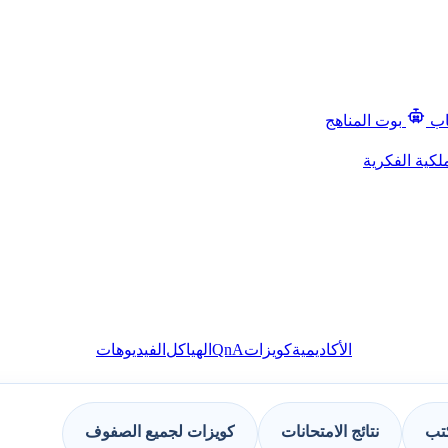
اب
بوت المناهج
لكية الفكرية
QnA
الأكاديمية
كويزات
الهياكل
الفيديوهات
كتب
نتائج الامتحانات
كويزات لجميع الصفوف