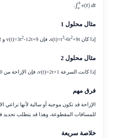
.
∫
a
b
v
(
t
)
d
t
مثال محلول 1
2
3
2
إذا كان
+9t
-6t
s(t)=t
، فإن
-12t+9
v(t)=3t
و
2
مثال محلول 2
إذا كانت السرعة
v(t)=2t+1
، فإن الإزاحة من
0
فرق مهم
الإزاحة قد تكون موجبة أو سالبة لأنها تراعي ال
للمسافات المقطوعة، وهذا قد يتطلب تحديد فت
خلاصة سريعة