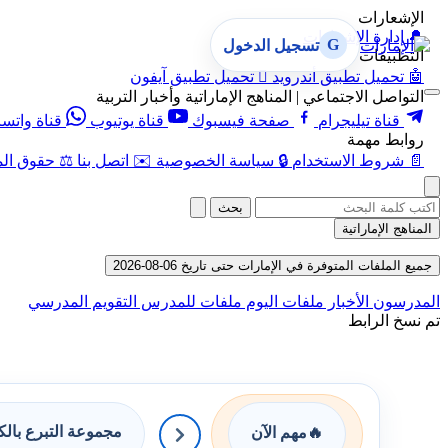
الإشعارات
🔔
إدارة الإشعارات
G
تسجيل الدخول
التطبيقات
🤖
تحميل تطبيق أندرويد

تحميل تطبيق آيفون
التواصل الاجتماعي | المناهج الإماراتية وأخبار التربية
قناة تيليجرام
صفحة فيسبوك
قناة يوتيوب
قناة واتس
روابط مهمة
📄
شروط الاستخدام
🔒
سياسة الخصوصية
✉️
اتصل بنا
⚖️
حقوق الم
بحث
المناهج الإماراتية
جميع الملفات المتوفرة في الإمارات حتى تاريخ 06-08-2026
المدرسون
الأخبار
ملفات اليوم
ملفات للمدرس
التقويم المدرسي
تم نسخ الرابط
مجموعة التبرع بال
🔥
مهم الآن