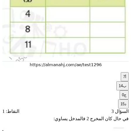
أ
7
ب
14
ج
0
د
15
السؤال 3
النقاط: 1
في حال كان المخرج 2 فالمدخل يساوي: