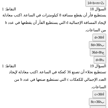
د
14+b=m+2
السؤال 18
النقاط: 1
يستطيع فأر أن يقطع مسافة 8 كيلومترات في الساعة. اكتب معادلة
لإيجاد المسافة الإجمالية
d
التي يستطيع الفأر أن يقطعها في عدد
h
من الساعات.
أ
d=36h
ب
8d=36h
ج
36d=8h
د
d=8h
السؤال 19
النقاط: 1
تستطيع نجلاء أن تصنع 36 كعكة في الساعة. اكتب معادلة لإيجاد
العدد الإجمالي للكعكات
c
التي نستطيع صنعها في عدد
h
من
الساعات.
أ
c=36h
ب
8c=36h