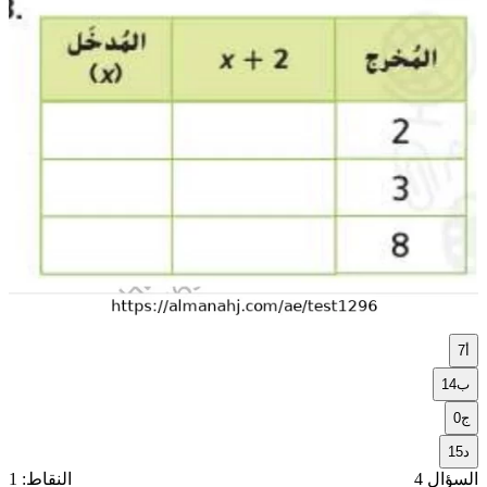
أ
7
ب
14
ج
0
د
15
السؤال 4
النقاط: 1