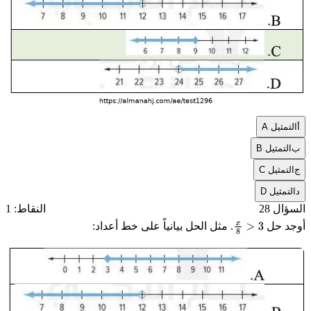
أ
التمثيل A
ب
التمثيل B
ج
التمثيل C
د
التمثيل D
السؤال 28
النقاط: 1
أوجد حل
. مثل الحل بيانياً على خط أعداد:
x
8
>
3