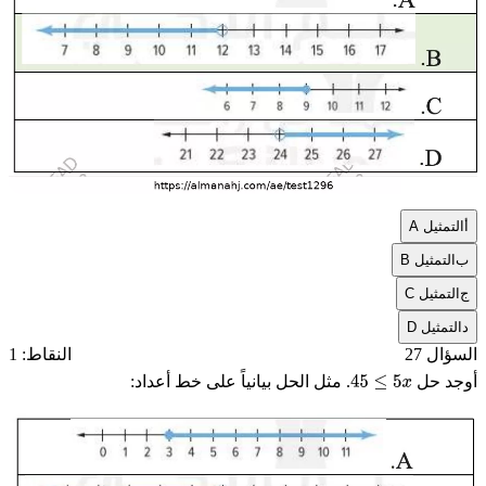
أ
التمثيل A
ب
التمثيل B
ج
التمثيل C
د
التمثيل D
السؤال 27
النقاط: 1
أوجد حل
. مثل الحل بيانياً على خط أعداد:
45
≤
5
x