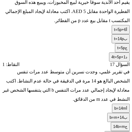
يقيم أحد الأندية سوقاً خيرية لبيع المخبوزات، ويبيع هذه السوق
الفطيرة الواحدة مقابل 5 AED. اكتب معادلة لإيجاد المبلغ الإجمالي
المكتسب
t
مقابل بيع عدد
p
من الفطائر.
أ
t=5p+6
ب
t=14p
ج
t=5p
د
4t=5p+1
السؤال 17
النقاط: 1
في تقرير علمي، وجدت نسرين أن متوسط عدد مرات تنفس
الشخص البالغ هو 14 مرة في الدقيقة في حالة عدم النشاط. اكتب
معادلة لإيجاد إجمالي عدد مرات التنفس
b
التي يتنفسها الشخص غير
النشط في عدد
m
من الدقائق.
أ
b=14m
ب
b=m+14
ج
14b=m