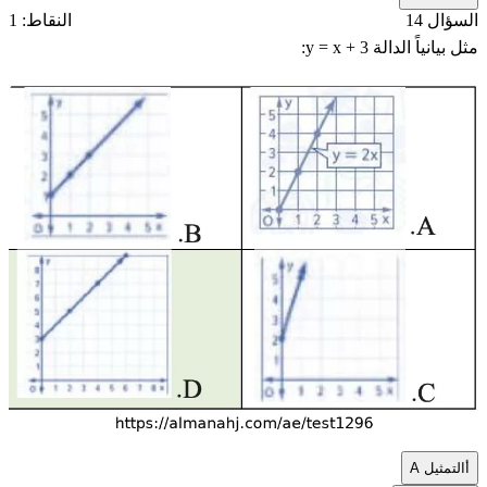
السؤال 14
النقاط: 1
مثل بيانياً الدالة
y = x + 3
:
أ
التمثيل A