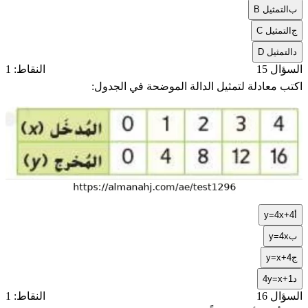
ب
التمثيل B
ج
التمثيل C
د
التمثيل D
السؤال 15
النقاط: 1
اكتب معادلة لتمثيل الدالة الموضحة في الجدول:
أ
y=4x+4
ب
y=4x
ج
y=x+4
د
4y=x+1
السؤال 16
النقاط: 1