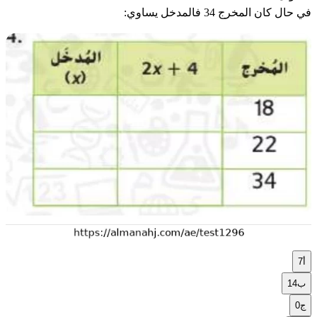
في حال كان المخرج 34 فالمدخل يساوي:
أ
7
ب
14
ج
0