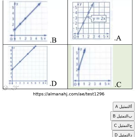
أ
التمثيل A
ب
التمثيل B
ج
التمثيل C
د
التمثيل D