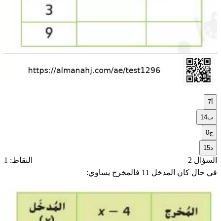
أ
7
ب
14
ج
0
د
15
السؤال 2
النقاط: 1
في حال كان المدخل 11 فالمخرج يساوي: