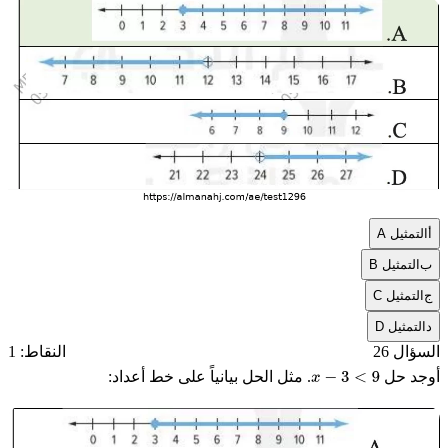
أ
التمثيل A
ب
التمثيل B
ج
التمثيل C
د
التمثيل D
السؤال 26
النقاط: 1
أوجد حل
. مثل الحل بيانياً على خط أعداد:
x
−
3
<
9