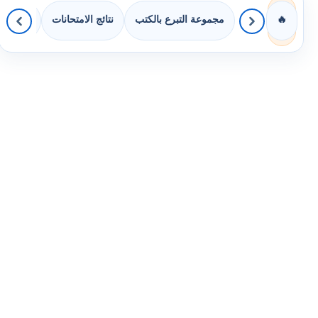
مجموعة التبرع بالكتب
نتائج الامتحانات
كويزات 
🔥