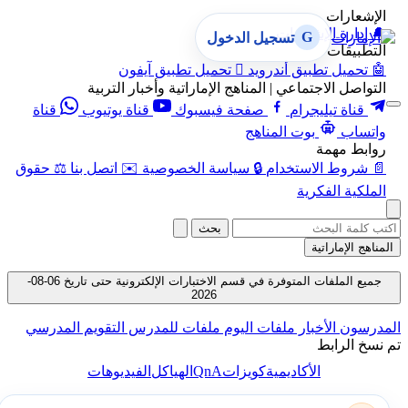
الإشعارات
🔔
إدارة الإشعارات
G
تسجيل الدخول
التطبيقات
🤖
تحميل تطبيق أندرويد

تحميل تطبيق آيفون
التواصل الاجتماعي | المناهج الإماراتية وأخبار التربية
قناة تيليجرام
صفحة فيسبوك
قناة يوتيوب
قناة
واتساب
بوت المناهج
روابط مهمة
📄
شروط الاستخدام
🔒
سياسة الخصوصية
✉️
اتصل بنا
⚖️
حقوق
الملكية الفكرية
بحث
المناهج الإماراتية
جميع الملفات المتوفرة في قسم الاختبارات الإلكترونية حتى تاريخ 06-08-
2026
المدرسون
الأخبار
ملفات اليوم
ملفات للمدرس
التقويم المدرسي
تم نسخ الرابط
QnA
الأكاديمية
كويزات
الهياكل
الفيديوهات