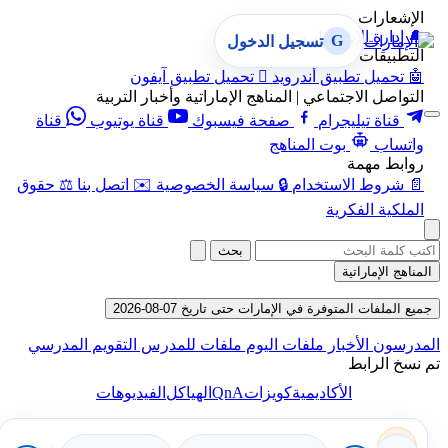
الإشعارات
🔔
إدارة الإشعارات
G
تسجيل الدخول
التطبيقات
🤖
تحميل تطبيق أندرويد

تحميل تطبيق آيفون
التواصل الاجتماعي | المناهج الإماراتية وأخبار التربية
قناة تيليجرام
صفحة فيسبوك
قناة يوتيوب
قناة
واتساب
بوت المناهج
روابط مهمة
📄
شروط الاستخدام
🔒
سياسة الخصوصية
✉️
اتصل بنا
⚖️
حقوق
الملكية الفكرية
بحث
المناهج الإماراتية
جميع الملفات المتوفرة في الإمارات حتى تاريخ 07-08-2026
المدرسون
الأخبار
ملفات اليوم
ملفات للمدرس
التقويم المدرسي
تم نسخ الرابط
QnA
الأكاديمية
كويزات
الهياكل
الفيديوهات