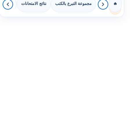
مجموعة التبرع بالكتب
نتائج الامتحانات
كويزات 
🔥