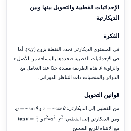
الإحداثيات القطبية والتحويل بينها وبين
الديكارتية
الفكرة
في المستوى الديكارتي نحدد النقطة بزوج
(x,y)
. أما
في الإحداثيات القطبية فنحددها بالمسافة من الأصل
r
والزاوية
. هذه الطريقة مفيدة جدًا عند التعامل مع
θ
الدوائر والمنحنيات ذات التناظر الدوراني.
قوانين التحويل
من القطبي إلى الديكارتي:
و
.
y
=
r
sin
θ
x
=
r
cos
θ
2
2
2
ومن الديكارتي إلى القطبي:
+y
=x
r
و
tan
θ
=
y
x
مع الانتباه للربع الصحيح.