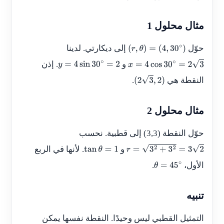
مثال محلول 1
حوّل
إلى ديكارتي. لدينا
(
r
,
θ
)
=
(
4
,
30
∘
)
و
. إذن
y
=
4
sin
30
∘
=
2
x
=
4
cos
30
∘
=
2
3
النقطة هي
.
(
2
3
,
2
)
مثال محلول 2
حوّل النقطة
(3,3)
إلى قطبية. نحسب
و
. لأنها في الربع
tan
θ
=
1
r
=
3
2
+
3
2
=
3
2
الأول،
.
θ
=
45
∘
تنبيه
التمثيل القطبي ليس وحيدًا. النقطة نفسها يمكن