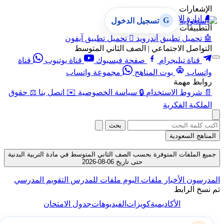
الإشعارات
🔔
إدارة الإشعارات
G
تسجيل الدخول
التطبيقات
🤖
تحميل تطبيق أندرويد

تحميل تطبيق آيفون
التواصل الاجتماعي | الصف الثاني المتوسط
قناة تيليجرام
صفحة فيسبوك
قناة يوتيوب
قناة
واتساب
بوت المناهج
مجموعة واتساب
روابط مهمة
📄
شروط الاستخدام
🔒
سياسة الخصوصية
✉️
اتصل بنا
⚖️
حقوق
الملكية الفكرية
بحث
المناهج السعودية
جميع الملفات المتوفرة بحسب الصف الثاني المتوسط في مادة التربية البدنية
حتى تاريخ 06-08-2026
المدرسون
الأخبار
ملفات اليوم
ملفات للمدرس
التقويم المدرسي
تم نسخ الرابط
الأكاديمية
كويزات
الفيديوهات
جدول الامتحان