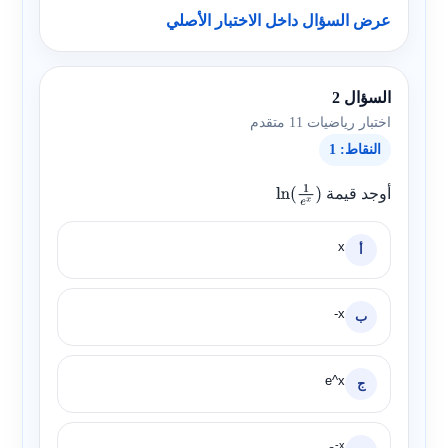
عرض السؤال داخل الاختبار الأصلي
السؤال 2
اختبار رياضيات 11 متقدم
النقاط: 1
أوجد قيمة
ln
(
1
e
x
)
x
أ
-x
ب
e^x
ج
-x