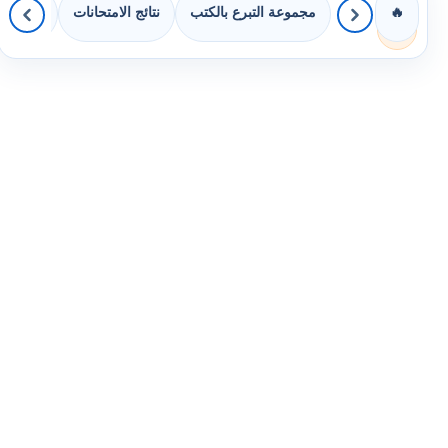
مجموعة التبرع بالكتب
نتائج الامتحانات
كويزات 
🔥