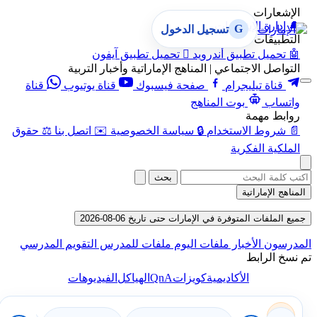
الإشعارات
🔔
إدارة الإشعارات
G
تسجيل الدخول
التطبيقات
🤖
تحميل تطبيق أندرويد

تحميل تطبيق آيفون
التواصل الاجتماعي | المناهج الإماراتية وأخبار التربية
قناة تيليجرام
صفحة فيسبوك
قناة يوتيوب
قناة
واتساب
بوت المناهج
روابط مهمة
📄
شروط الاستخدام
🔒
سياسة الخصوصية
✉️
اتصل بنا
⚖️
حقوق
الملكية الفكرية
بحث
المناهج الإماراتية
جميع الملفات المتوفرة في الإمارات حتى تاريخ 06-08-2026
المدرسون
الأخبار
ملفات اليوم
ملفات للمدرس
التقويم المدرسي
تم نسخ الرابط
QnA
الأكاديمية
كويزات
الهياكل
الفيديوهات