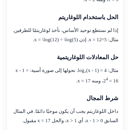
الحل باستخدام اللوغاريتم
إذا لم نستطع توحيد الأساس، نأخذ لوغاريتمًا للطرفين.
مثال: 5^x = 12. إذن x = \log(12) ÷ \log(5).
حل المعادلات اللوغاريتمية
مثال: log₂(x - 1) = 4. نحولها إلى صورة أسية: x - 1 =
4
= 16، ومنه x = 17.
2
شرط المجال
داخل اللوغاريتم يجب أن يكون موجبًا دائمًا. في المثال
السابق x - 1 > 0، أي x > 1، والحل x = 17 مقبول.