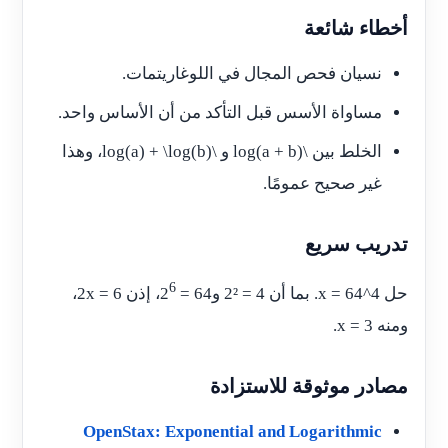
أخطاء شائعة
نسيان فحص المجال في اللوغاريتمات.
مساواة الأسس قبل التأكد من أن الأساس واحد.
الخلط بين \log(a + b) و \log(a) + \log(b)، وهذا
غير صحيح عمومًا.
تدريب سريع
6
حل 4^x = 64. بما أن 4 = 2² و64 = 2
، إذن 2x = 6،
ومنه x = 3.
مصادر موثوقة للاستزادة
OpenStax: Exponential and Logarithmic