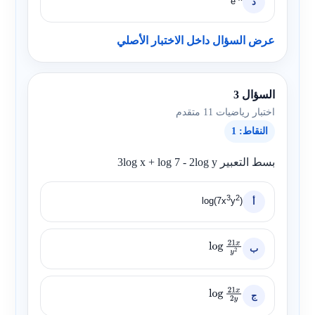
e
د
عرض السؤال داخل الاختبار الأصلي
السؤال 3
اختبار رياضيات 11 متقدم
النقاط: 1
بسط التعبير
3log x + log 7 - 2log y
3
2
log(7x
y
)
أ
ب
log
21
x
y
2
ج
log
21
x
2
y