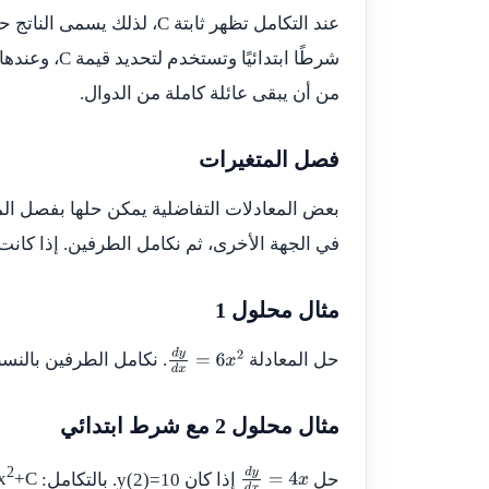
عند التكامل تظهر ثابتة
C
، لذلك يسمى الناتج حل
شرطًا ابتدائيًا وتستخدم لتحديد قيمة
C
، وعندها
من أن يبقى عائلة كاملة من الدوال.
فصل المتغيرات
بعض المعادلات التفاضلية يمكن حلها بفصل الم
في الجهة الأخرى، ثم نكامل الطرفين. إذا كانت
مثال محلول 1
حل المعادلة
. نكامل الطرفين بالنسب
d
y
d
x
=
6
x
2
مثال محلول 2 مع شرط ابتدائي
2
حل
إذا كان
y(2)=10
. بالتكامل:
+C
x
d
y
d
x
=
4