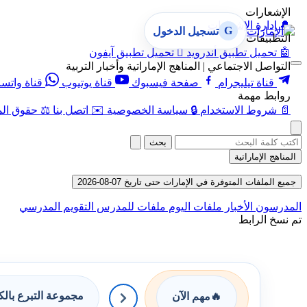
الإشعارات
🔔
إدارة الإشعارات
G
تسجيل الدخول
التطبيقات
🤖
تحميل تطبيق أندرويد

تحميل تطبيق آيفون
التواصل الاجتماعي | المناهج الإماراتية وأخبار التربية
قناة تيليجرام
صفحة فيسبوك
قناة يوتيوب
قناة واتس
روابط مهمة
📄
شروط الاستخدام
🔒
سياسة الخصوصية
✉️
اتصل بنا
⚖️
حقوق الم
بحث
المناهج الإماراتية
جميع الملفات المتوفرة في الإمارات حتى تاريخ 07-08-2026
المدرسون
الأخبار
ملفات اليوم
ملفات للمدرس
التقويم المدرسي
تم نسخ الرابط
مجموعة التبرع بال
🔥
مهم الآن