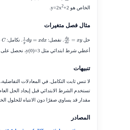
2
x
الخاص هو
+2
y=2x
.
مثال فصل متغيرات
حل
. نفصل:
. نكامل:
1
y
d
y
=
x
d
x
d
y
d
x
=
x
y
أعطي شرط ابتدائي مثل
y(0)=3
، نحصل على
تنبيهات
لا تنس ثابت التكامل. في المعادلات التفاضلية،
تستخدم الشرط الابتدائي قبل إيجاد الحل العام
مقدار قد يساوي صفرًا دون الانتباه للحلول الخ
المصادر