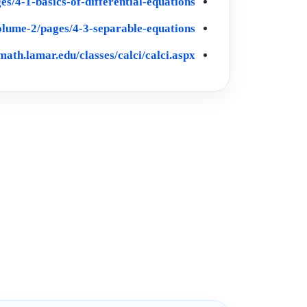
es/4-1-basics-of-differential-equations
volume-2/pages/4-3-separable-equations
.math.lamar.edu/classes/calci/calci.aspx