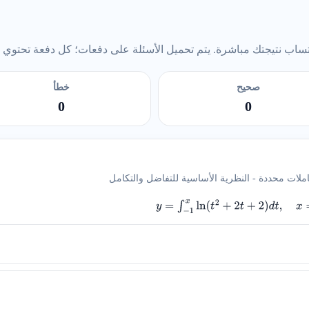
ب نتيجتك مباشرة. يتم تحميل الأسئلة على دفعات؛ كل دفعة تحتوي على 5 أس
صحيح
خطأ
0
0
املات محددة - النظرية الأساسية للتفاضل والتكامل
y
=
∫
−
1
x
ln
(
t
2
+
2
t
+
2
)
d
t
,
x
=
−
1