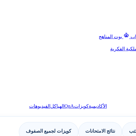
اب
بوت المناهج
لكية الفكرية
QnA
الأكاديمية
كويزات
الهياكل
الفيديوهات
كتب
نتائج الامتحانات
كويزات لجميع الصفوف