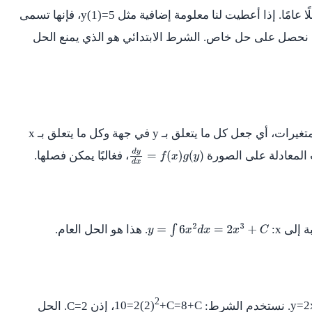
ًا عامًا. إذا أعطيت لنا معلومة إضافية مثل
y(1)=5
، فإنها تسمى
 نحصل على حل خاص. الشرط الابتدائي هو الذي يمنع الحل
تغيرات، أي جعل كل ما يتعلق بـ
y
في جهة وكل ما يتعلق بـ
x
 المعادلة على الصورة
، فغالبًا يمكن فصلها.
d
y
d
x
=
f
(
x
)
g
(
y
)
ة إلى
x
:
. هذا هو الحل العام.
y
=
∫
6
x
2
d
x
=
2
x
3
+
C
2
y=2
. نستخدم الشرط:
+C=8+C
10=2(2)
، إذن
C=2
. الحل