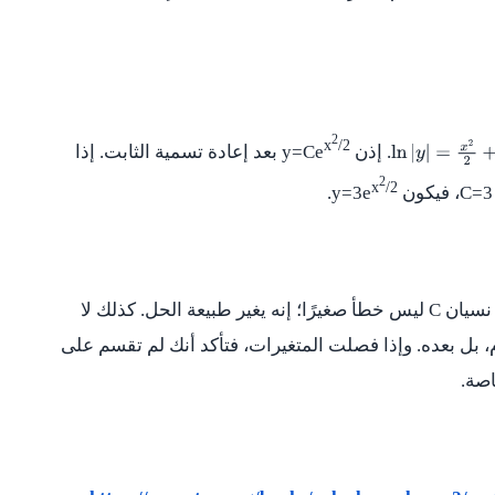
2
x
/2
. إذن
y=Ce
بعد إعادة تسمية الثابت. إذا
ln
|
y
|
=
x
2
2
+
C
2
x
/2
C=3
، فيكون
y=3e
.
 نسيان
C
ليس خطأ صغيرًا؛ إنه يغير طبيعة الحل. كذلك لا
، بل بعده. وإذا فصلت المتغيرات، فتأكد أنك لم تقسم على
اصة.