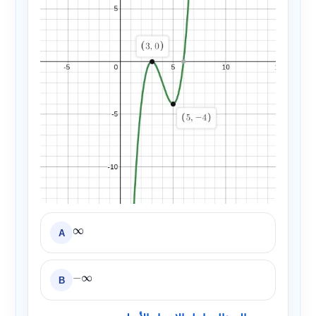
A
∞
B
−
∞