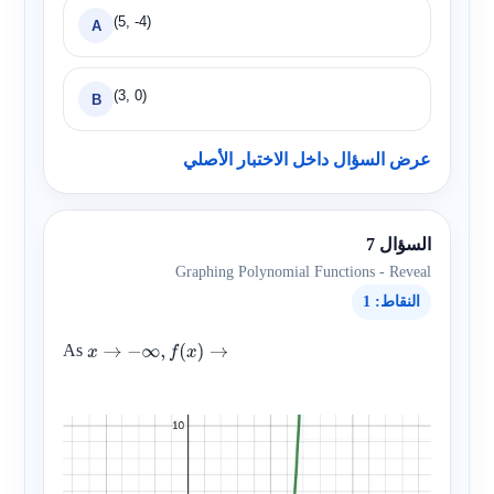
(5, -4)
A
(3, 0)
B
عرض السؤال داخل الاختبار الأصلي
السؤال 7
Graphing Polynomial Functions - Reveal
النقاط: 1
As
x
→
−
∞
,
f
(
x
)
→