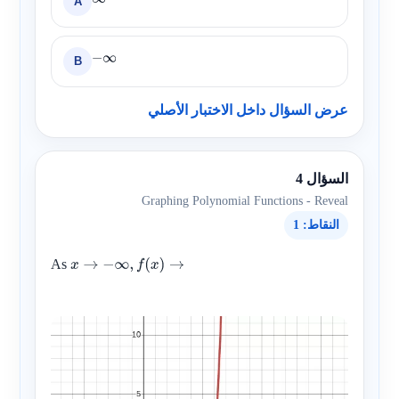
A
∞
B
−
∞
عرض السؤال داخل الاختبار الأصلي
السؤال 4
Graphing Polynomial Functions - Reveal
النقاط: 1
As
x
→
−
∞
,
f
(
x
)
→