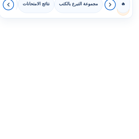
مجموعة التبرع بالكتب
نتائج الامتحانات
كويزات 
🔥