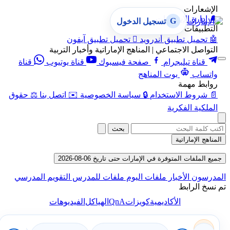
الإشعارات
🔔
إدارة الإشعارات
G
تسجيل الدخول
التطبيقات
🤖
تحميل تطبيق أندرويد

تحميل تطبيق آيفون
التواصل الاجتماعي | المناهج الإماراتية وأخبار التربية
قناة تيليجرام
صفحة فيسبوك
قناة يوتيوب
قناة
واتساب
بوت المناهج
روابط مهمة
📄
شروط الاستخدام
🔒
سياسة الخصوصية
✉️
اتصل بنا
⚖️
حقوق
الملكية الفكرية
بحث
المناهج الإماراتية
جميع الملفات المتوفرة في الإمارات حتى تاريخ 06-08-2026
المدرسون
الأخبار
ملفات اليوم
ملفات للمدرس
التقويم المدرسي
تم نسخ الرابط
QnA
الأكاديمية
كويزات
الهياكل
الفيديوهات