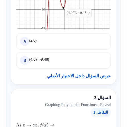
(2,0)
A
(4.67, -9.48)
B
عرض السؤال داخل الاختبار الأصلي
السؤال 3
Graphing Polynomial Functions - Reveal
النقاط: 1
As
x
→
∞
,
f
(
x
)
→