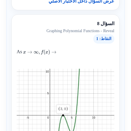
عرض السؤال داخل الاختبار الأصلي
السؤال 8
Graphing Polynomial Functions - Reveal
النقاط: 1
As
x
→
∞
,
f
(
x
)
→