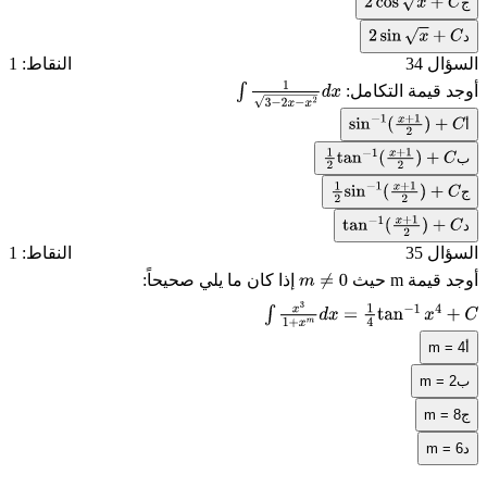
ج
2
cos
x
+
C
د
2
sin
x
+
C
السؤال 34
النقاط: 1
أوجد قيمة التكامل:
∫
1
3
−
2
x
−
x
2
d
x
أ
sin
−
1
(
x
+
1
2
)
+
C
ب
1
2
tan
−
1
(
x
+
1
2
)
+
C
ج
1
2
sin
−
1
(
x
+
1
2
)
+
C
د
tan
−
1
(
x
+
1
2
)
+
C
السؤال 35
النقاط: 1
أوجد قيمة
m
حيث
إذا كان ما يلي صحيحاً:
m
≠
0
∫
x
3
1
+
x
m
d
x
=
1
4
tan
−
1
x
4
+
C
أ
m = 4
ب
m = 2
ج
m = 8
د
m = 6