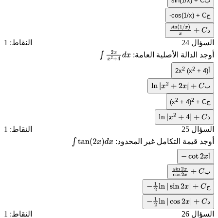
ب
sin(1/x) + C
ج
-cos(1/x) + C
د
sin
(
1
/
x
)
x
+
C
السؤال 24
النقاط: 1
أوجد الدالة الأصلية العامة:
∫
2
x
x
2
+
4
d
2
2
أ
2x
(x
+ 4)
x
ب
ln
|
x
2
+
2
x
|
+
C
2
2
ج
(x
+ 4)
+ C
د
ln
|
x
2
+
4
|
+
C
السؤال 25
النقاط: 1
أوجد قيمة التكامل غير المحدود:
∫
tan
(
2
x
)
d
x
أ
−
cot
2
x
ب
sin
2
x
cos
2
x
ج
C
+
−
1
2
ln
|
sin
2
x
|
+
C
د
−
1
2
ln
|
cos
2
x
|
+
C
السؤال 26
النقاط: 1