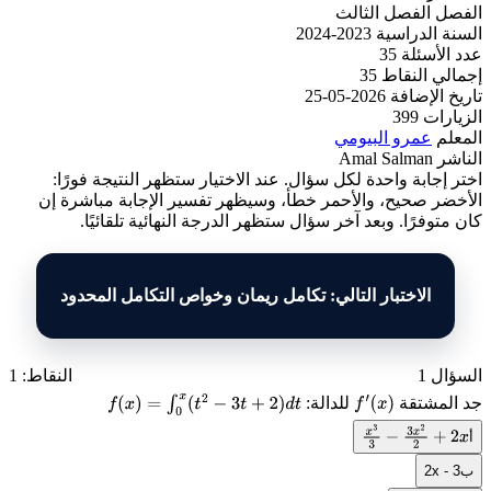
الفصل
الفصل الثالث
السنة الدراسية
2023-2024
عدد الأسئلة
35
إجمالي النقاط
35
تاريخ الإضافة
2026-05-25
الزيارات
399
المعلم
عمرو البيومي
الناشر
Amal Salman
اختر إجابة واحدة لكل سؤال. عند الاختيار ستظهر النتيجة فورًا:
الأخضر صحيح، والأحمر خطأ، وسيظهر تفسير الإجابة مباشرة إن
كان متوفرًا. وبعد آخر سؤال ستظهر الدرجة النهائية تلقائيًا.
الاختبار التالي: تكامل ريمان وخواص التكامل المحدود
السؤال 1
النقاط: 1
جد المشتقة
للدالة:
f
(
x
)
=
∫
0
x
(
t
2
−
3
t
+
2
)
d
t
f
′
(
x
)
أ
x
3
3
−
3
x
2
2
+
2
x
ب
2x - 3