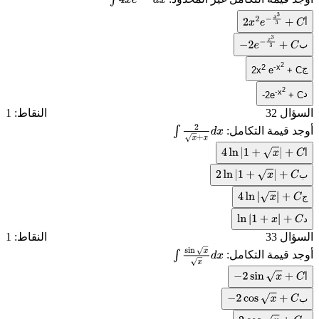
∫
4
x
e
−
x
2
d
x
أ
2
x
2
e
−
x
3
3
+
C
ب
−
2
e
−
x
3
3
+
C
2
2
-x
ج
2x
e
+ C
2
-x
د
-2e
+ C
السؤال 32
النقاط: 1
أوجد قيمة التكامل:
∫
2
x
+
x
d
x
أ
4
ln
|
1
+
x
|
+
C
ب
2
ln
|
1
+
x
|
+
C
ج
4
ln
|
x
|
+
C
د
ln
|
1
+
x
|
+
C
السؤال 33
النقاط: 1
أوجد قيمة التكامل:
∫
sin
x
x
d
x
أ
−
2
sin
x
+
C
ب
−
2
cos
x
+
C