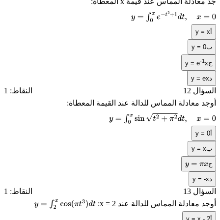
جد معادلة المماس عند قيمة
x
المعطاة:
y
=
∫
0
x
e
−
t
2
+
1
d
t
,
x
=
0
أ
y = x
ب
y = 0
-1
ج
y = e
x
د
y = ex
السؤال 12
النقاط: 1
أوجد معادلة المماس للدالة عند القيمة المعطاة:
y
=
∫
0
x
sin
t
2
+
π
2
d
t
,
x
=
0
أ
y = 0
ب
y = x
ج
y
=
π
x
د
y = -x
السؤال 13
النقاط: 1
أوجد معادلة المماس للدالة عند
x = 2
:
y
=
∫
2
x
cos
(
π
t
3
)
d
t
أ
y = x - 2