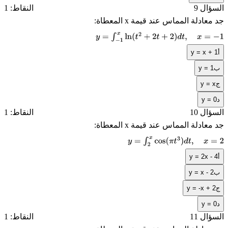
السؤال 9
النقاط: 1
جد معادلة المماس عند قيمة
x
المعطاة:
y
=
∫
−
1
x
ln
(
t
2
+
2
t
+
2
)
d
t
,
x
=
−
1
أ
y = x + 1
ب
y = 1
ج
y = x
د
y = 0
السؤال 10
النقاط: 1
جد معادلة المماس عند قيمة
x
المعطاة:
y
=
∫
2
x
cos
(
π
t
3
)
d
t
,
x
=
2
أ
y = 2x - 4
ب
y = x - 2
ج
y = -x + 2
د
y = 0
السؤال 11
النقاط: 1