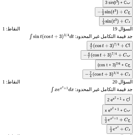
3
ب
3 sin(t
) + C
ج
−
1
3
sin
(
t
3
)
+
C
د
1
3
sin
(
t
3
)
+
C
السؤال 19
النقاط: 1
جد قيمة التكامل غير المحدود:
∫
sin
t
(
cos
t
+
3
)
3
/
4
d
t
أ
4
7
(
cos
t
+
3
)
7
/
4
+
C
ب
−
4
7
(
cos
t
+
3
)
7
/
4
+
C
7/4
ج
(cos t + 3)
+ C
د
−
7
4
(
cos
t
+
3
)
3
/
4
+
C
السؤال 20
النقاط: 1
جد قيمة التكامل غير المحدود:
∫
x
e
x
2
+
1
d
x
2
x
+ 1
أ
2 e
+ C
2
x
+ 1
ب
x e
+ C
ج
1
2
e
x
2
+
1
+
C
د
1
2
e
x
2
+
C