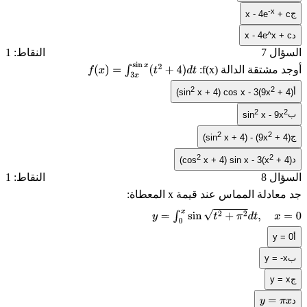
-x
ج
x - 4e
+ c
د
x - 4e^x + c
السؤال 7
النقاط: 1
أوجد مشتقة الدالة
f(x)
:
f
(
x
)
=
∫
3
x
sin
x
(
t
2
+
4
)
d
t
2
2
أ
(sin
x + 4) cos x - 3(9x
+ 4)
2
2
ب
sin
x - 9x
2
2
ج
(sin
x + 4) - (9x
+ 4)
2
2
د
(cos
x + 4) sin x - 3(x
+ 4)
السؤال 8
النقاط: 1
جد معادلة المماس عند قيمة
x
المعطاة:
y
=
∫
0
x
sin
t
2
+
π
2
d
t
,
x
=
0
أ
y = 0
ب
y = -x
ج
y = x
د
y
=
π
x