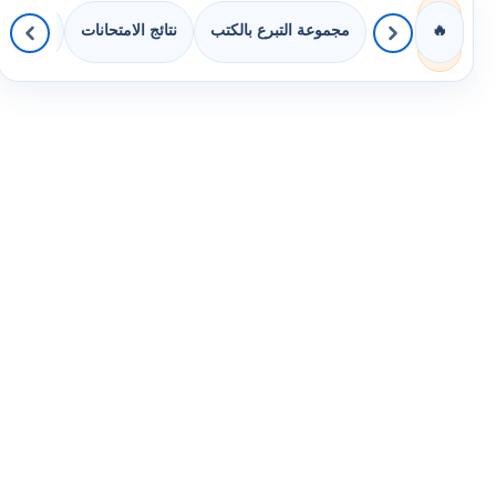
مجموعة التبرع بالكتب
نتائج الامتحانات
كويزات 
🔥