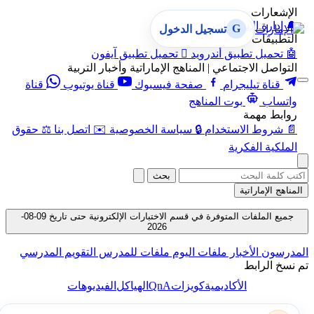
الإشعارات
🔔
إدارة الإشعارات
G
تسجيل الدخول
التطبيقات
🤖
تحميل تطبيق أندرويد

تحميل تطبيق آيفون
التواصل الاجتماعي | المناهج الإماراتية وأخبار التربية
قناة تيليجرام
صفحة فيسبوك
قناة يوتيوب
قناة
واتساب
بوت المناهج
روابط مهمة
📄
شروط الاستخدام
🔒
سياسة الخصوصية
✉️
اتصل بنا
⚖️
حقوق
الملكية الفكرية
بحث
المناهج الإماراتية
جميع الملفات المتوفرة في قسم الاختبارات الإلكترونية حتى تاريخ 09-08-
2026
المدرسون
الأخبار
ملفات اليوم
ملفات للمدرس
التقويم المدرسي
تم نسخ الرابط
QnA
الأكاديمية
كويزات
الهياكل
الفيديوهات