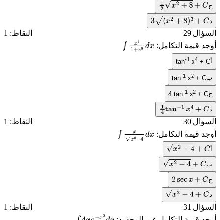
ج
1
2
x
2
+
8
+
C
د
3
(
x
2
+
8
)
3
+
C
السؤال 29
النقاط: 1
أوجد قيمة التكامل:
∫
x
3
1
+
x
8
d
-1
4
أ
tan
x
+ C
x
-1
2
ب
tan
x
+ C
-1
2
ج
4 tan
x
+ C
د
1
4
tan
−
1
x
4
+
C
السؤال 30
النقاط: 1
أوجد قيمة التكامل:
∫
x
x
2
−
4
d
x
أ
x
2
+
4
+
C
ب
x
2
−
4
+
C
ج
2
sec
x
+
C
د
x
2
−
4
+
C
السؤال 31
النقاط: 1
أوجد قيمة التكامل غير المحدود: