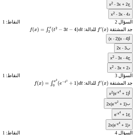
2
ج
x
- 3x + 2
2
د
x
- 3x - 4
السؤال 2
النقاط: 1
جد المشتقة
للدالة:
f
(
x
)
=
∫
2
x
(
t
2
−
3
t
−
4
)
d
t
f
′
(
x
)
أ
(x - 2)(x - 4)
ب
2x - 3
2
ج
x
- 3x - 4
2
د
x
- 3x + 2
السؤال 3
النقاط: 1
جد المشتقة
للدالة:
f
(
x
)
=
∫
0
x
2
(
e
−
t
2
+
1
)
d
t
f
′
(
x
)
4
2
-x
أ
x
(e
+ 1)
2
-x
ب
2x(e
+ 1)
4
-x
ج
e
+ 1
4
-x
د
2x(e
+ 1)
السؤال 4
النقاط: 1