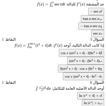
جد المشتقة
للدالة:
f
(
x
)
=
∫
x
2
sec
t
d
t
f
′
(
x
)
أ
−
sec
x
ب
tan
x
sec
x
ج
−
tan
x
sec
x
د
sec
x
السؤال 5
النقاط: 1
إذا كانت الدالة التالية، أوجد
:
f
(
x
)
=
∫
3
x
sin
x
(
t
2
+
4
)
d
t
f
′
(
x
)
2
2
أ
cos x (sin
x + 4) - 3(9x
+ 4)
2
2
ب
(sin
x + 4) - (9x
+ 4)
2
2
ج
3(sin
x + 4) - cos x (9x
+ 4)
2
2
د
cos x (sin
x + 4) - 9x
- 4
السؤال 6
النقاط: 1
أوجد الدالة الأصلية العامة للتكامل:
∫
e
x
+
4
e
x
d
أ
ln
|
e
x
+
4
|
+
c
x
ب
ln
|
e
x
|
+
c