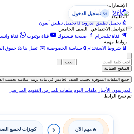
الإشعارات
🔔
إدارة الإشعارات
G
تسجيل الدخول
التطبيقات
🤖
تحميل تطبيق أندرويد

تحميل تطبيق آيفون
التواصل الاجتماعي | الصف الخامس
قناة تيليجرام
صفحة فيسبوك
قناة يوتيوب
قناة واتس
روابط مهمة
📄
شروط الاستخدام
🔒
سياسة الخصوصية
✉️
اتصل بنا
⚖️
حقوق الم
بحث
المناهج العمانية
جميع الملفات المتوفرة بحسب الصف الخامس في مادة تربية اسلامية بحسب الفصل الأول
المدرسون
الأخبار
ملفات اليوم
ملفات للمدرس
التقويم المدرسي
تم نسخ الرابط
كويزات لجميع الص
🔥
مهم الآن