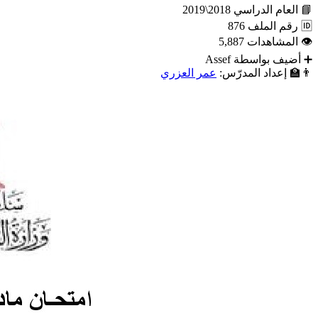
📘
العام الدراسي
2018\2019
🆔
رقم الملف
876
👁
المشاهدات
5,887
➕
أضيف بواسطة
Assef
👨‍🏫
إعداد المدرّس:
عمر العزري