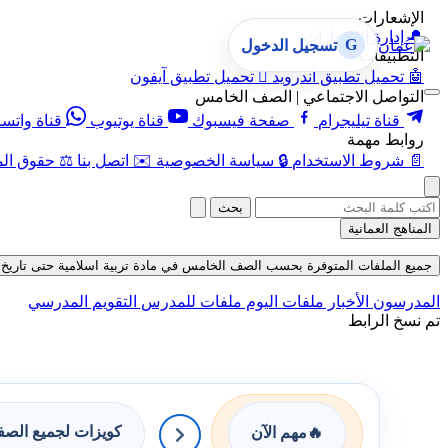
الإشعارات
🔔
إدارة الإشعارات
G
تسجيل الدخول
التطبيقات
🤖
تحميل تطبيق أندرويد

تحميل تطبيق آيفون
التواصل الاجتماعي | الصف الخامس
قناة تيليجرام
صفحة فيسبوك
قناة يوتيوب
قناة واتس
روابط مهمة
📄
شروط الاستخدام
🔒
سياسة الخصوصية
✉️
اتصل بنا
⚖️
حقوق الم
بحث
المناهج العمانية
جميع الملفات المتوفرة بحسب الصف الخامس في مادة تربية اسلامية حتى تاريخ 07-08-2026
المدرسون
الأخبار
ملفات اليوم
ملفات للمدرس
التقويم المدرسي
تم نسخ الرابط
كويزات لجميع الص
🔥
مهم الآن