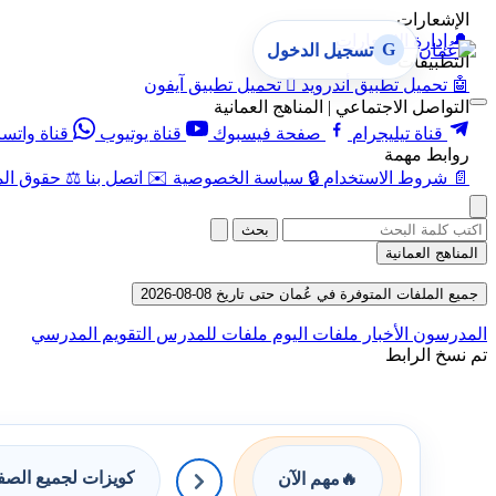
الإشعارات
🔔
إدارة الإشعارات
G
تسجيل الدخول
التطبيقات
🤖
تحميل تطبيق أندرويد

تحميل تطبيق آيفون
التواصل الاجتماعي | المناهج العمانية
قناة تيليجرام
صفحة فيسبوك
قناة يوتيوب
قناة واتس
روابط مهمة
📄
شروط الاستخدام
🔒
سياسة الخصوصية
✉️
اتصل بنا
⚖️
حقوق الم
بحث
المناهج العمانية
جميع الملفات المتوفرة في عُمان حتى تاريخ 08-08-2026
المدرسون
الأخبار
ملفات اليوم
ملفات للمدرس
التقويم المدرسي
تم نسخ الرابط
كويزات لجميع الص
🔥
مهم الآن