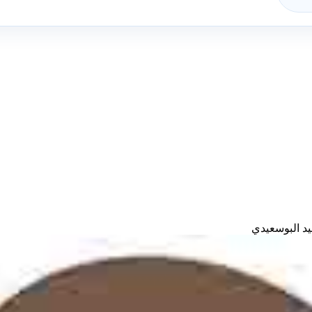
د البوسعيدي