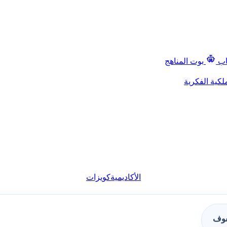
اب
بوت المناهج
لكية الفكرية
الأكاديمية
كويزات
فوف