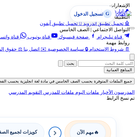
الإشعارات
🔔
إدارة الإشعارات
G
تسجيل الدخول
التطبيقات
🤖
تحميل تطبيق أندرويد

تحميل تطبيق آيفون
التواصل الاجتماعي | الصف الخامس
قناة تيليجرام
صفحة فيسبوك
قناة يوتيوب
قناة واتس
روابط مهمة
📄
شروط الاستخدام
🔒
سياسة الخصوصية
✉️
اتصل بنا
⚖️
حقوق الم
بحث
المناهج العمانية
جميع الملفات المتوفرة بحسب الصف الخامس في مادة لغة انجليزية بحسب الفصل الأول ح
المدرسون
الأخبار
ملفات اليوم
ملفات للمدرس
التقويم المدرسي
تم نسخ الرابط
كويزات لجميع الص
🔥
مهم الآن