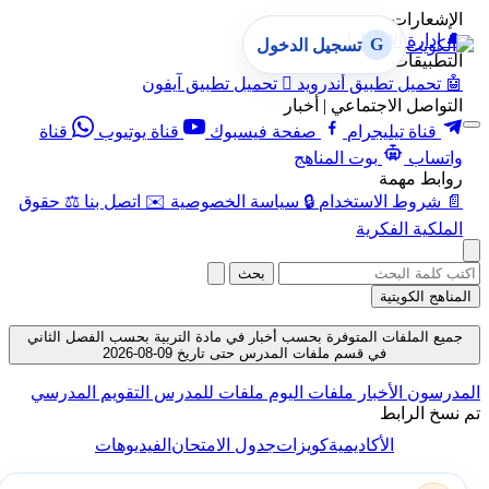
الإشعارات
🔔
إدارة الإشعارات
G
تسجيل الدخول
التطبيقات
🤖
تحميل تطبيق أندرويد

تحميل تطبيق آيفون
التواصل الاجتماعي | أخبار
قناة تيليجرام
صفحة فيسبوك
قناة يوتيوب
قناة
واتساب
بوت المناهج
روابط مهمة
📄
شروط الاستخدام
🔒
سياسة الخصوصية
✉️
اتصل بنا
⚖️
حقوق
الملكية الفكرية
بحث
المناهج الكويتية
جميع الملفات المتوفرة بحسب أخبار في مادة التربية بحسب الفصل الثاني
في قسم ملفات المدرس حتى تاريخ 09-08-2026
المدرسون
الأخبار
ملفات اليوم
ملفات للمدرس
التقويم المدرسي
تم نسخ الرابط
الأكاديمية
كويزات
جدول الامتحان
الفيديوهات