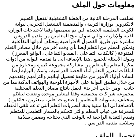
معلومات حول الملف
انطلقت المرحلة الثانية من الخطة التشغيلية لتفعيل التعليم
الالكتروني بوزارة التربية ، والمتضمنة التشغيل التجريبي لبوابة
الكويت التعليمية الجديدة التي تم تصميمها وفقا لاحتياجات الوزارة
الفنية والإدارية ، والتي سوف تتيح للمعلمين من تقديم الدروس
مباشرة عن طريق الفصول الافتراضية بمختلف أدواتها التفاعلية
وتمكن المعلم من التعلم أيضا بأي وقت آخر من خلال مصادر التعلم
المتنوعة ( كالكتاب التفاعلي ، الفيديو التفاعلي ، الواقع المعزز )
وبنوك الأسئلة للجميع . هذا بالإضافة الى ما تقدمه البوابة من أدوات
تمكن المعلم والمتعلم من مشاركة مجموعة كبيرة ومختارة من
الملفات لتعزيز التعلم أثناء الحصة الدراسية ، وتمكن البوابة أيضا
السادة أولياء الأمور من متابعة تحصيل ابنائهم والتزامهم وتقدمهم
من خلال تطبيق البوابة على الأجهزة اللوحية والهواتف الذكية هذا من
جانب . ومن جانب آخر بدء العمل بانتاج مصادر التعلم المختلفة
بمجموعة شراكات مجتمعية وفقا لمعايير موحدة وضعت لتتلائم
ومختلف مستويات المتعلمين ( صعوبات تعلم ، متعثرين ، فائقين )
بالاضافة الى انها مبنية وفقا لنظريات التعلم التي تدعم تلقي المتعلم
للمعرفة في غياب المعلم والتي تتحكم بالمسار التعليمي للمتعلم
وتقدم التغذية الراجعة له بالوقت الذي يحتاجه ويضمن سلامة
وسلاسة تقدمه الدراسي .
تحميل الملف