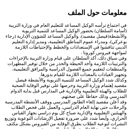
معلومات حول الملف
في اجتماع ترأسه الوكيل المساعد للتعليم العام في وزارة التربية
(أسامة السلطان) بحضور الوكيل المساعد للتنمية التربوية
والأنشطة(فيصل مقصيد)، والوكيل المساعد للشؤون الإدارية (رجاء
بوعركي)، ومدراء عموم المناطق التعليمية، ومدير إدارة التعليم
الديني تناقشوا في الإستعدادات والخطط والإحتياطات اللازمة
لمواجهة فيروس كورونا .
وفي سياق ذلك، أكد السلطان على قيام وزارة التربية بالإجراءات
والترتيبات اللازمة وأخد الحيطة والحذر من خلال توفير المطهرات
والمنظفات لتعقيم جميع الفصول الدراسية والمرافق التعليمية،
وتجهيز العيادات بالمعدات اللازمة للقيام بدورها.
وكذلك شدد الوكيل المساعد للتنمية التربوية والأنشطة فيصل
مقصيد إهتمام وزارة التربية وحرصها على توفير الوقاية الصحية
للطلاب والهيئة التعليمية والإدارية في المدارس قبل بداية الدوام
المدرسي وذلك حفاظاً على صحتهم.
وقد أعلن مقصيد إلغاء الطابور المدرسي ووقف الأنشطة المدرسية
والرحلات حتى نهاية العام الدراسي، والعمل على فحص الطلاب
والهيئتين التعليمية والإدارية صباح كل يوم دراسي بجهاز القياس
الحراري، وأيضاً شدد على ضرورة تفعيل الإرشادات التوعوية وتوزيع
النشرات لتوعية الطلاب بطرق الوقاية من الفيروس بشكل مكثف