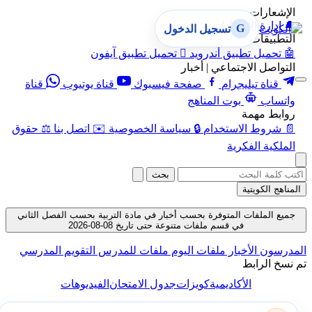
الإشعارات
🔔
إدارة الإشعارات
G
تسجيل الدخول
التطبيقات
🤖
تحميل تطبيق أندرويد

تحميل تطبيق آيفون
التواصل الاجتماعي | أخبار
قناة تيليجرام
صفحة فيسبوك
قناة يوتيوب
قناة
واتساب
بوت المناهج
روابط مهمة
📄
شروط الاستخدام
🔒
سياسة الخصوصية
✉️
اتصل بنا
⚖️
حقوق
الملكية الفكرية
بحث
المناهج الكويتية
جميع الملفات المتوفرة بحسب أخبار في مادة التربية بحسب الفصل الثاني
في قسم ملفات متنوعة حتى تاريخ 08-08-2026
المدرسون
الأخبار
ملفات اليوم
ملفات للمدرس
التقويم المدرسي
تم نسخ الرابط
الأكاديمية
كويزات
جدول الامتحان
الفيديوهات