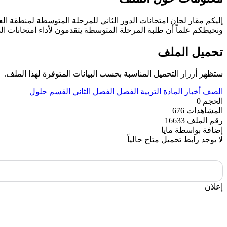
إليكم مقار لجان امتحانات الدور الثاني للمرحلة المتوسطة لمنطقة العاصمة ال
ونحيطكم علماّ أن طلبة المرحلة المتوسطة يتقدمون لأداء امتحانات الدور الثاني يوم الأحد ۲۳ يونيو ٢٠٢٤ في مقار مدارسهم، على أن يتم تطبي
تحميل الملف
ستظهر أزرار التحميل المناسبة بحسب البيانات المتوفرة لهذا الملف.
الصف
أخبار
المادة
التربية
الفصل
الفصل الثاني
القسم
حلول
الحجم
0
المشاهدات
676
رقم الملف
16633
إضافة بواسطة
مايا
لا يوجد رابط تحميل متاح حالياً
إعلان