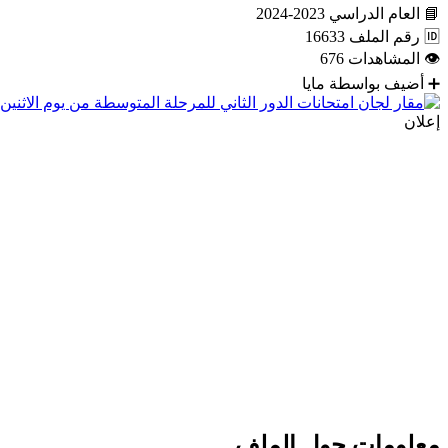
📘
العام الدراسي
2023-2024
🆔
رقم الملف
16633
👁
المشاهدات
676
➕
أضيف بواسطة
مايا
إعلان
معلومات حول الملف