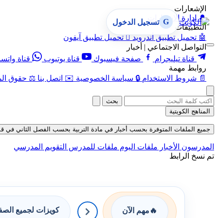
الإشعارات
🔔
إدارة الإشعارات
G
تسجيل الدخول
التطبيقات
🤖
تحميل تطبيق أندرويد

تحميل تطبيق آيفون
التواصل الاجتماعي | أخبار
قناة تيليجرام
صفحة فيسبوك
قناة يوتيوب
قناة واتس
روابط مهمة
📄
شروط الاستخدام
🔒
سياسة الخصوصية
✉️
اتصل بنا
⚖️
حقوق الم
بحث
المناهج الكويتية
جميع الملفات المتوفرة بحسب أخبار في مادة التربية بحسب الفصل الثاني في قسم حلول 
المدرسون
الأخبار
ملفات اليوم
ملفات للمدرس
التقويم المدرسي
تم نسخ الرابط
كويزات لجميع الص
🔥
مهم الآن