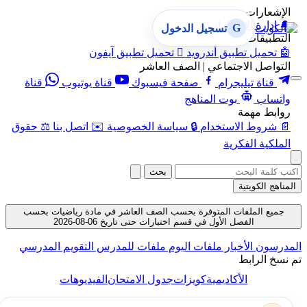
الإشعارات
🔔
إدارة الإشعارات
G
تسجيل الدخول
التطبيقات
🤖
تحميل تطبيق أندرويد

تحميل تطبيق آيفون
التواصل الاجتماعي | الصف العاشر
قناة تيليجرام
صفحة فيسبوك
قناة يوتيوب
قناة
واتساب
بوت المناهج
روابط مهمة
📄
شروط الاستخدام
🔒
سياسة الخصوصية
✉️
اتصل بنا
⚖️
حقوق
الملكية الفكرية
بحث
المناهج الكويتية
جميع الملفات المتوفرة بحسب الصف العاشر في مادة رياضيات بحسب
الفصل الأول في قسم اختبارات حتى تاريخ 06-08-2026
المدرسون
الأخبار
ملفات اليوم
ملفات للمدرس
التقويم المدرسي
تم نسخ الرابط
الأكاديمية
كويزات
جدول الامتحان
الفيديوهات