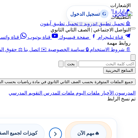
الإشعارات
🔔
إدارة الإشعارات
G
تسجيل الدخول
التطبيقات
🤖
تحميل تطبيق أندرويد

تحميل تطبيق آيفون
التواصل الاجتماعي | الصف الثاني الثانوي
قناة تيليجرام
صفحة فيسبوك
قناة يوتيوب
قناة واتس
روابط مهمة
📄
شروط الاستخدام
🔒
سياسة الخصوصية
✉️
اتصل بنا
⚖️
حقوق الم
بحث
المناهج البحرينية
جميع الملفات المتوفرة بحسب الصف الثاني الثانوي في مادة رياضيات بحسب الفصل الث
المدرسون
الأخبار
ملفات اليوم
ملفات للمدرس
التقويم المدرسي
تم نسخ الرابط
كويزات لجميع الص
🔥
مهم الآن