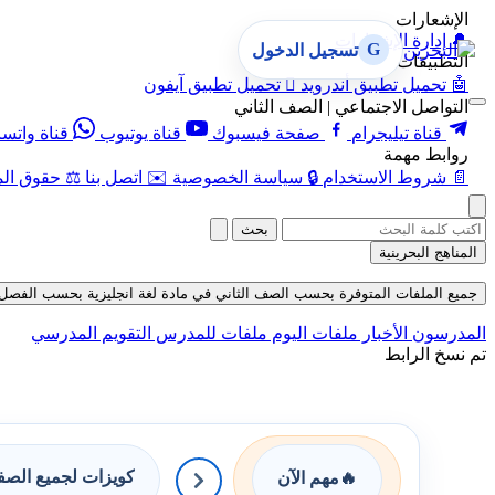
الإشعارات
🔔
إدارة الإشعارات
G
تسجيل الدخول
التطبيقات
🤖
تحميل تطبيق أندرويد

تحميل تطبيق آيفون
التواصل الاجتماعي | الصف الثاني
قناة تيليجرام
صفحة فيسبوك
قناة يوتيوب
قناة واتس
روابط مهمة
📄
شروط الاستخدام
🔒
سياسة الخصوصية
✉️
اتصل بنا
⚖️
حقوق الم
بحث
المناهج البحرينية
جميع الملفات المتوفرة بحسب الصف الثاني في مادة لغة انجليزية بحسب الفصل الأول في
المدرسون
الأخبار
ملفات اليوم
ملفات للمدرس
التقويم المدرسي
تم نسخ الرابط
كويزات لجميع الص
🔥
مهم الآن