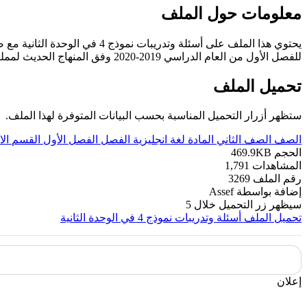
معلومات حول الملف
يحتوي هذا الملف على أسئلة وتدريبات نموذج 4 في الوحدة الثانية مع صور لترسيخ وفهم الكلمات لدى الطلبة وتسهيل الحفظ في مادة اللغة الانجليزية للصف الثاني الإبتدائي
للفصل الأول من العام الدراسي 2019-2020 وفق المنهاج الحديث لمملكة البحرين. ----- مع التمنيات لجميع الطلبة بالنجاح والتفوق.
تحميل الملف
ستظهر أزرار التحميل المناسبة بحسب البيانات المتوفرة لهذا الملف.
الصف
الصف الثاني
المادة
لغة انجليزية
الفصل
الفصل الأول
القسم
الا
الحجم
469.9KB
المشاهدات
1,791
رقم الملف
3269
إضافة بواسطة
Assef
سيظهر زر التحميل خلال
5
تحميل الملف
أسئلة وتدريبات نموذج 4 في الوحدة الثانية
إعلان