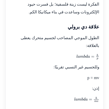
الفكرة ليست زينة فلسفية؛ بل فسرت حيود
الإلكترونات وساعدت في بناء ميكانيكا الكم.
علاقة دي برولي
الطول الموجي المصاحب لجسيم متحرك يعطى
بالعلاقة:
l
a
m
b
d
a
=
h
p
وللجسيم غير النسبي تقريبًا:
p = mv
إذن:
l
a
m
b
d
a
=
h
m
v