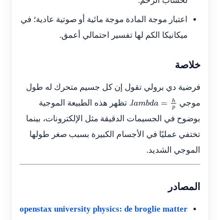
لحساب الزخم.
اعتبار موجة المادة موجة مائية أو صوتية عادية؛ في
ميكانيكا الكم لها تفسير احتمالي أعمق.
خلاصة
فرضية دي برولي تقول إن كل جسيم متحرك له طول
موجي
. تظهر هذه الطبيعة الموجية
l
a
m
b
d
a
=
h
p
بوضوح في الجسيمات الدقيقة مثل الإلكترونات، بينما
تختفي عمليًا في الأجسام الكبيرة بسبب صغر طولها
الموجي الشديد.
المصادر
openstax university physics: de broglie matter