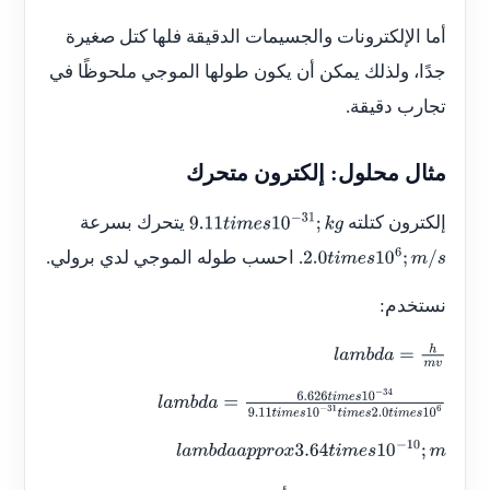
أما الإلكترونات والجسيمات الدقيقة فلها كتل صغيرة
جدًا، ولذلك يمكن أن يكون طولها الموجي ملحوظًا في
تجارب دقيقة.
مثال محلول: إلكترون متحرك
إلكترون كتلته
يتحرك بسرعة
9.11
t
i
m
e
s
10
−
31
;
k
g
. احسب طوله الموجي لدي برولي.
2.0
t
i
m
e
s
10
6
;
m
/
s
نستخدم:
l
a
m
b
d
a
=
h
m
v
l
a
m
b
d
a
=
6.626
t
i
m
e
s
10
−
34
9.11
t
i
m
e
s
1
0
−
31
t
i
m
e
s
2.0
t
i
m
e
s
10
6
l
a
m
b
d
a
a
p
p
r
o
x
3.64
t
i
m
e
s
10
−
10
;
m