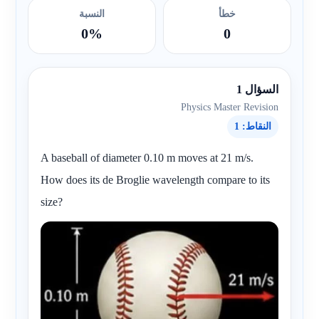
خطأ
النسبة
0%
0
السؤال 1
Physics Master Revision
النقاط: 1
A baseball of diameter 0.10 m moves at 21 m/s.
How does its de Broglie wavelength compare to its
size?