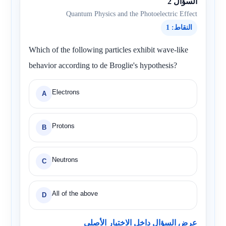
السؤال 2
Quantum Physics and the Photoelectric Effect
النقاط: 1
Which of the following particles exhibit wave-like
behavior according to de Broglie's hypothesis?
Electrons
A
Protons
B
Neutrons
C
All of the above
D
عرض السؤال داخل الاختبار الأصلي