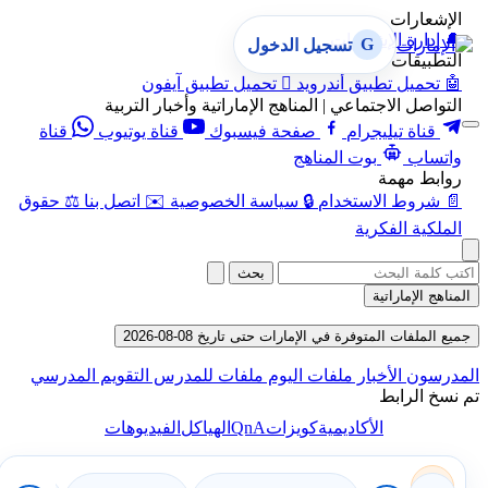
الإشعارات
🔔
إدارة الإشعارات
G
تسجيل الدخول
التطبيقات
🤖
تحميل تطبيق أندرويد

تحميل تطبيق آيفون
التواصل الاجتماعي | المناهج الإماراتية وأخبار التربية
قناة تيليجرام
صفحة فيسبوك
قناة يوتيوب
قناة
واتساب
بوت المناهج
روابط مهمة
📄
شروط الاستخدام
🔒
سياسة الخصوصية
✉️
اتصل بنا
⚖️
حقوق
الملكية الفكرية
بحث
المناهج الإماراتية
جميع الملفات المتوفرة في الإمارات حتى تاريخ 08-08-2026
المدرسون
الأخبار
ملفات اليوم
ملفات للمدرس
التقويم المدرسي
تم نسخ الرابط
QnA
الأكاديمية
كويزات
الهياكل
الفيديوهات