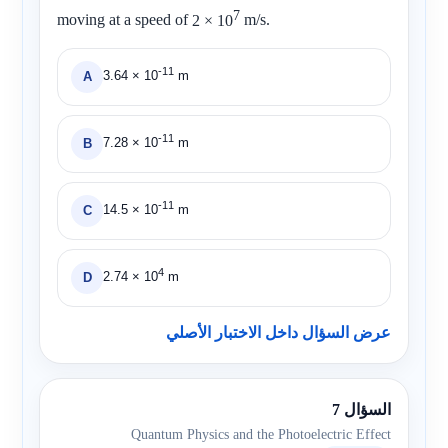
7
moving at a speed of
2 × 10
m/s.
-11
3.64
× 10
m
A
-11
7.28
× 10
m
B
-11
14.5
× 10
m
C
4
2.74
× 10
m
D
عرض السؤال داخل الاختبار الأصلي
السؤال 7
Quantum Physics and the Photoelectric Effect