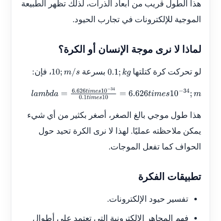
هذا الطول قريب من أبعاد الذرات، لذلك تظهر الطبيعة
الموجية للإلكترونات في تجارب الحيود.
لماذا لا نرى موجة الإنسان أو الكرة؟
لو تحركت كرة كتلتها
بسرعة
، فإن:
10
;
m
/
s
0.1
;
k
g
l
a
m
b
d
a
=
6.626
t
i
m
e
s
10
−
34
0.1
t
i
m
e
s
10
=
6.626
t
i
m
e
s
10
−
34
;
m
هذا طول موجي بالغ الصغر، أصغر بكثير من أي شيء
يمكن ملاحظته عمليًا. لهذا لا نرى الكرة تحيد حول
الحواف كما تفعل الموجات.
تطبيقات الفكرة
تفسير حيود الإلكترونات.
فهم المجاهر الإلكترونية التي تعتمد على أطوال