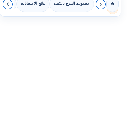
مجموعة التبرع بالكتب
نتائج الامتحانات
كويزات 
🔥