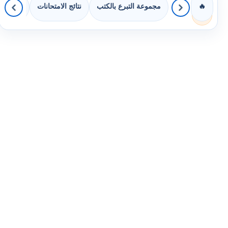
مجموعة التبرع بالكتب
نتائج الامتحانات
كويزات 
🔥