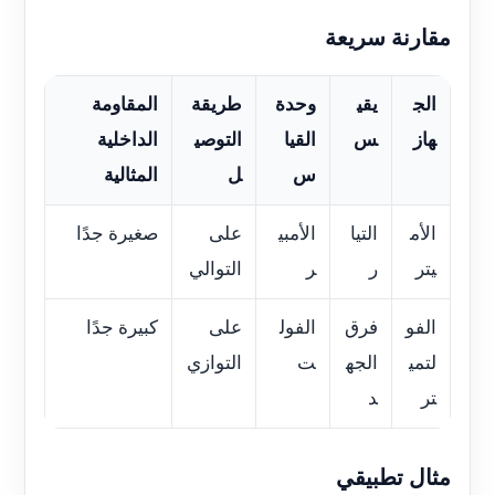
مقارنة سريعة
الج
يقي
وحدة
طريقة
المقاومة
هاز
س
القيا
التوصي
الداخلية
س
ل
المثالية
الأم
التيا
الأمبي
على
صغيرة جدًا
يتر
ر
ر
التوالي
الفو
فرق
الفول
على
كبيرة جدًا
لتمي
الجه
ت
التوازي
تر
د
مثال تطبيقي