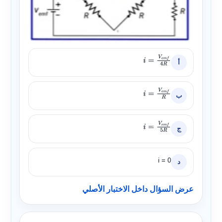
أ
i
=
V
e
m
f
4
R
ب
i
=
V
e
m
f
R
ج
i
=
V
e
m
f
5
R
i = 0
د
عرض السؤال داخل الاختبار الأصلي