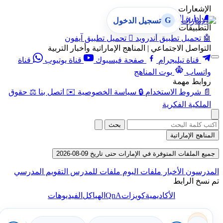
الإشعارات
🔔
إدارة الإشعارات
G
تسجيل الدخول
التطبيقات
🤖
تحميل تطبيق أندرويد

تحميل تطبيق آيفون
التواصل الاجتماعي | المناهج الإماراتية وأخبار التربية
قناة تيليجرام
صفحة فيسبوك
قناة يوتيوب
قناة
واتساب
بوت المناهج
روابط مهمة
📄
شروط الاستخدام
🔒
سياسة الخصوصية
✉️
اتصل بنا
⚖️
حقوق
الملكية الفكرية
بحث
المناهج الإماراتية
جميع الملفات المتوفرة في الإمارات حتى تاريخ 09-08-2026
المدرسون
الأخبار
ملفات اليوم
ملفات للمدرس
التقويم المدرسي
تم نسخ الرابط
QnA
الأكاديمية
كويزات
الهياكل
الفيديوهات