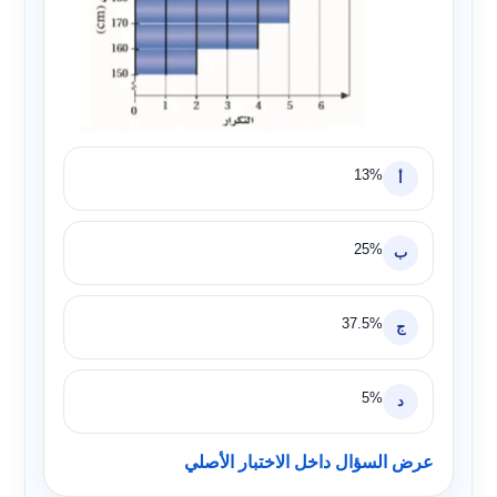
13%
أ
25%
ب
37.5%
ج
5%
د
عرض السؤال داخل الاختبار الأصلي