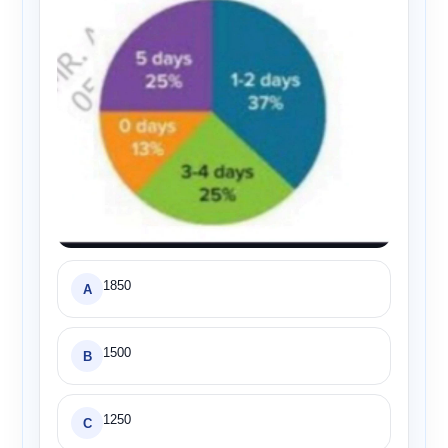
1850
A
1500
B
1250
C