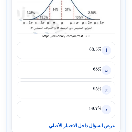
أ
63.5
%
ب
68
%
ج
95
%
د
99.7
%
عرض السؤال داخل الاختبار الأصلي