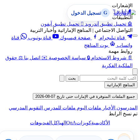
الإشعارات
🔔
إدارة الإشعارات
G
تسجيل الدخول
التطبيقات
🤖
تحميل تطبيق أندرويد

تحميل تطبيق آيفون
التواصل الاجتماعي | المناهج الإماراتية وأخبار التربية
قناة تيليجرام
صفحة فيسبوك
قناة يوتيوب
قناة
واتساب
بوت المناهج
روابط مهمة
📄
شروط الاستخدام
🔒
سياسة الخصوصية
✉️
اتصل بنا
⚖️
حقوق
الملكية الفكرية
بحث
المناهج الإماراتية
جميع الملفات المتوفرة في الإمارات حتى تاريخ 07-08-2026
المدرسون
الأخبار
ملفات اليوم
ملفات للمدرس
التقويم المدرسي
تم نسخ الرابط
QnA
الأكاديمية
كويزات
الهياكل
الفيديوهات