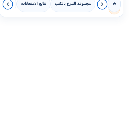
مجموعة التبرع بالكتب
نتائج الامتحانات
كويزات 
🔥