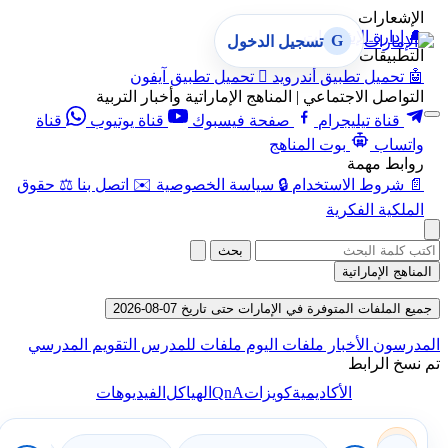
الإشعارات
🔔
إدارة الإشعارات
G
تسجيل الدخول
التطبيقات
🤖
تحميل تطبيق أندرويد

تحميل تطبيق آيفون
التواصل الاجتماعي | المناهج الإماراتية وأخبار التربية
قناة تيليجرام
صفحة فيسبوك
قناة يوتيوب
قناة
واتساب
بوت المناهج
روابط مهمة
📄
شروط الاستخدام
🔒
سياسة الخصوصية
✉️
اتصل بنا
⚖️
حقوق
الملكية الفكرية
بحث
المناهج الإماراتية
جميع الملفات المتوفرة في الإمارات حتى تاريخ 07-08-2026
المدرسون
الأخبار
ملفات اليوم
ملفات للمدرس
التقويم المدرسي
تم نسخ الرابط
QnA
الأكاديمية
كويزات
الهياكل
الفيديوهات