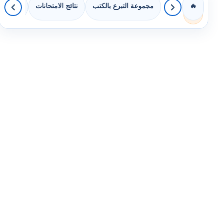
مجموعة التبرع بالكتب
نتائج الامتحانات
كويزات 
🔥