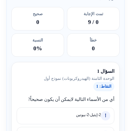
تمت الإجابة
صحيح
0
/ 9
0
خطأ
النسبة
0%
0
السؤال 1
الوحدة الثامنة (الهيدروكربونات) نموذج أول
النقاط: 1
أي من الأسماء التالية لايمكن أن يكون صحيحاً?
2-إيثيل-2-بيوتين
أ