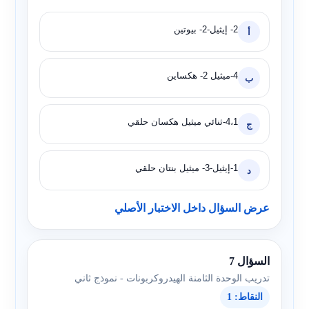
2- إيثيل-2- بيوتين
أ
4-ميثيل 2- هكساين
ب
4،1-ثنائي ميثيل هكسان حلقي
ج
1-إيثيل-3- ميثيل بنتان حلقي
د
عرض السؤال داخل الاختبار الأصلي
السؤال 7
تدريب الوحدة الثامنة الهيدروكربونات - نموذج ثاني
النقاط: 1