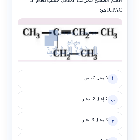
الاسم الصحيح للمركب المقابل حسب نظام الـ
IUPAC هو:
3-ميثل-2-بنتين
أ
2-إيثيل-2-بيوتين
ب
3-ميثيل-3- بنتين
ج