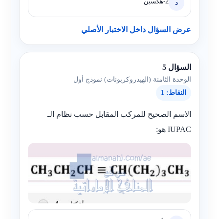
2-هكسين
د
عرض السؤال داخل الاختبار الأصلي
السؤال 5
الوحدة الثامنة (الهيدروكربونات) نموذج أول
النقاط: 1
الاسم الصحيح للمركب المقابل حسب نظام الـ
IUPAC هو: