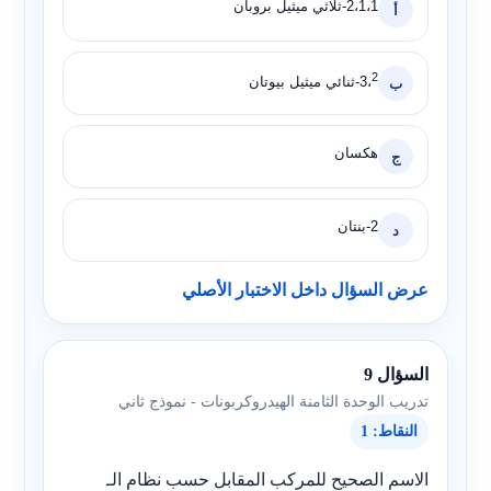
2،1،1-ثلاثي ميثيل بروبان
أ
2
3،
-ثنائي ميثيل بيوتان
ب
هكسان
ج
2-بنتان
د
عرض السؤال داخل الاختبار الأصلي
السؤال 9
تدريب الوحدة الثامنة الهيدروكربونات - نموذج ثاني
النقاط: 1
الاسم الصحيح للمركب المقابل حسب نظام الـ