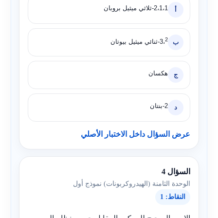
2،1،1-ثلاثي ميثيل بروبان
أ
2
3،
-ثنائي ميثيل بيوتان
ب
هكسان
ج
2-بنتان
د
عرض السؤال داخل الاختبار الأصلي
السؤال 4
الوحدة الثامنة (الهيدروكربونات) نموذج أول
النقاط: 1