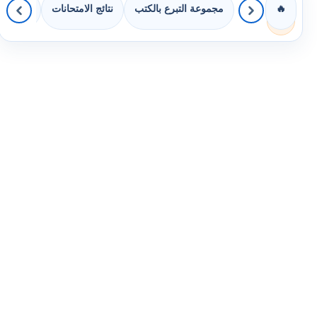
مجموعة التبرع بالكتب
نتائج الامتحانات
كويزات 
🔥