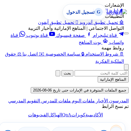
الإشعارات
🔔
إدارة الإشعارات
G
تسجيل الدخول
التطبيقات
🤖
تحميل تطبيق أندرويد

تحميل تطبيق آيفون
التواصل الاجتماعي | المناهج الإماراتية وأخبار التربية
قناة تيليجرام
صفحة فيسبوك
قناة يوتيوب
قناة
واتساب
بوت المناهج
روابط مهمة
📄
شروط الاستخدام
🔒
سياسة الخصوصية
✉️
اتصل بنا
⚖️
حقوق
الملكية الفكرية
بحث
المناهج الإماراتية
جميع الملفات المتوفرة في الإمارات حتى تاريخ 06-08-2026
المدرسون
الأخبار
ملفات اليوم
ملفات للمدرس
التقويم المدرسي
تم نسخ الرابط
QnA
الأكاديمية
كويزات
الهياكل
الفيديوهات