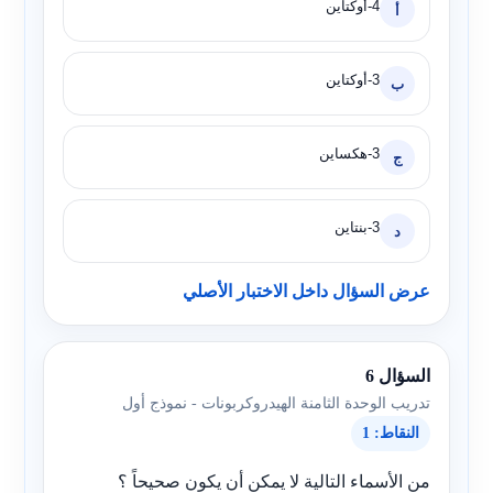
4-أوكتاين
أ
3-أوكتاين
ب
3-هكساين
ج
3-بنتاين
د
عرض السؤال داخل الاختبار الأصلي
السؤال 6
تدريب الوحدة الثامنة الهيدروكربونات - نموذج أول
النقاط: 1
من الأسماء التالية لا يمكن أن يكون صحيحاً ؟