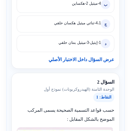
4-ميثيل 2-هكساين
ب
4،1-ثنائي ميثيل هكسان حلقي
ج
1-إيثيل-3-ميثيل بنتان حلقي
د
عرض السؤال داخل الاختبار الأصلي
السؤال 2
الوحدة الثامنة (الهيدروكربونات) نموذج أول
النقاط: 1
حسب قواعد التسمية الصحيحة يسمى المركب
الموضح بالشكل المقابل :