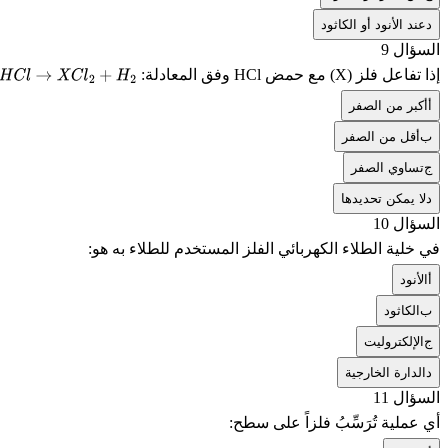
د
عند الأنود أو الكاثود
السؤال 9
إذا تفاعل فلز (X) مع حمض
HCl
وفق المعادلة:
C
l
→
X
C
l
2
+
H
2
أ
أكبر من الصفر
ب
أقل من الصفر
ج
تساوي الصفر
د
لا يمكن تحديدها
السؤال 10
في خلية الطلاء الكهربائي الفلز المستخدم للطلاء به هو:
أ
الأنود
ب
الكاثود
ج
الإلكتروليت
د
الدارة الخارجية
السؤال 11
أي عملية تُرَسِّبُ فلزاً على سطح: