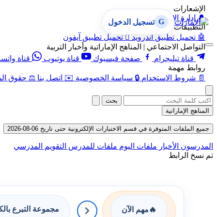
الإشعارات
🔔
إدارة الإشعارات
G
تسجيل الدخول
التطبيقات
🤖
تحميل تطبيق أندرويد

تحميل تطبيق آيفون
التواصل الاجتماعي | المناهج الإماراتية وأخبار التربية
قناة تيليجرام
صفحة فيسبوك
قناة يوتيوب
قناة واتس
روابط مهمة
📄
شروط الاستخدام
🔒
سياسة الخصوصية
✉️
اتصل بنا
⚖️
حقوق الم
بحث
المناهج الإماراتية
جميع الملفات المتوفرة في قسم الاختبارات الإلكترونية حتى تاريخ 06-08-2026
المدرسون
الأخبار
ملفات اليوم
ملفات للمدرس
التقويم المدرسي
تم نسخ الرابط
مجموعة التبرع بال
🔥
مهم الآن