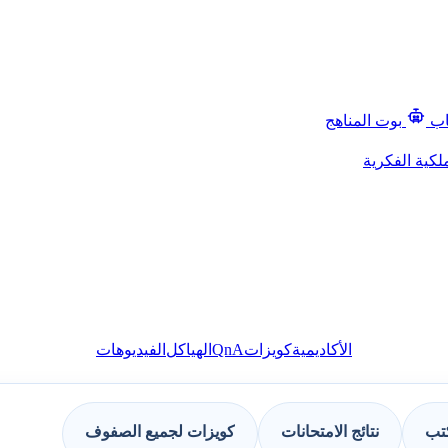
اب
بوت المناهج
لكية الفكرية
QnA
الأكاديمية
كويزات
الهياكل
الفيديوهات
كتب
نتائج الامتحانات
كويزات لجميع الصفوف