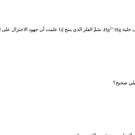
2+
 خلية
/Hg
Hg
، سَمِّ الفلز الذي ينتج إذا علمت أن جهود الاختزال على
 يلي صحيح؟