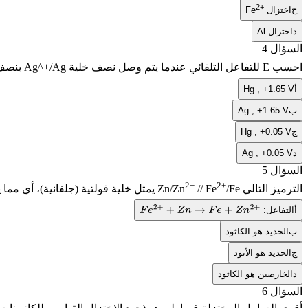
2+
ج
اختزال
Fe
د
اختزال
Al
السؤال 4
احسب
E
للتفاعل التلقائي عندما يتم وصل نصف خلية
Ag^+/Ag
بنصف
أ
Hg , +1.65 V
ب
Ag , +1.65 V
ج
Hg , +0.05 V
د
Ag , +0.05 V
السؤال 5
2+
2+
الترميز التالي
/Fe
// Fe
Zn/Zn
يمثل خلية فولتية (جلفانية)، أي مما
أ
التفاعل:
F
e
2
+
+
Z
n
→
F
e
+
Z
n
2
+
ب
الحديد هو الكاثود
ج
الحديد هو الأنود
د
الخارصين هو الكاثود
السؤال 6