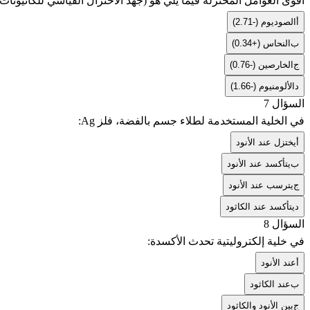
أقوى العوامل المختزلة فيما يلي هو (جهد الاختزال القياسي للكاتيونا
أ
الصوديوم (-2.71)
ب
النحاس (+0.34)
ج
الخارصين (-0.76)
د
الألومنيوم (-1.66)
السؤال 7
في الخلية المستخدمة لطلاء جسم بالفضة، فلز
Ag
:
أ
يختزل عند الأنود
ب
يتأكسد عند الأنود
ج
يترسب عند الأنود
د
يتأكسد عند الكاثود
السؤال 8
في خلية إلكتروليتية تحدث الأكسدة:
أ
عند الأنود
ب
عند الكاثود
ج
بين الأنود والكاثود