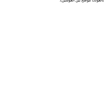
ت بالفولت موضح بين القوسين):