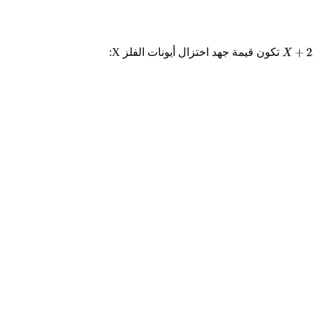
تكون قيمة جهد اختزال أيونات الفلز X:
X
+
2
H