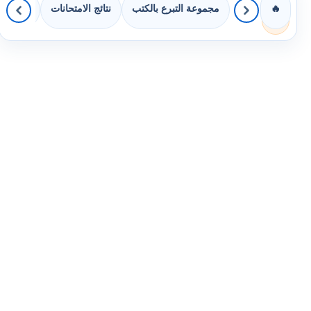
مجموعة التبرع بالكتب
نتائج الامتحانات
كويزات 
🔥