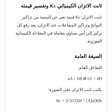
ثابت الاتزان الكيميائي Kc وتفسير قيمته
ثابت الاتزان Kc قيمة تعبر عن النسبة بين تراكيز
النواتج وتراكيز المتفاعلات عند الاتزان، بعد رفع كل
تركيز إلى أس يساوي معامله في المعادلة الكيميائية
الموزونة.
الصيغة العامة
للتفاعل العام:
aA + bB ⇌ cC + dD
يكتب ثابت الاتزان على الصورة:
Kc = [C]c[D]d ÷ [A]a[B]b