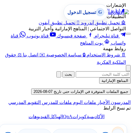
الإشعارات
🔔
إدارة الإشعارات
G
تسجيل الدخول
التطبيقات
🤖
تحميل تطبيق أندرويد

تحميل تطبيق آيفون
التواصل الاجتماعي | المناهج الإماراتية وأخبار التربية
قناة تيليجرام
صفحة فيسبوك
قناة يوتيوب
قناة
واتساب
بوت المناهج
روابط مهمة
📄
شروط الاستخدام
🔒
سياسة الخصوصية
✉️
اتصل بنا
⚖️
حقوق
الملكية الفكرية
بحث
المناهج الإماراتية
جميع الملفات المتوفرة في الإمارات حتى تاريخ 07-08-2026
المدرسون
الأخبار
ملفات اليوم
ملفات للمدرس
التقويم المدرسي
تم نسخ الرابط
QnA
الأكاديمية
كويزات
الهياكل
الفيديوهات