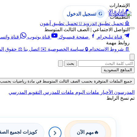
الإشعارات
🔔
إدارة الإشعارات
G
تسجيل الدخول
التطبيقات
🤖
تحميل تطبيق أندرويد

تحميل تطبيق آيفون
التواصل الاجتماعي | الصف الثالث المتوسط
قناة تيليجرام
صفحة فيسبوك
قناة يوتيوب
قناة واتس
روابط مهمة
📄
شروط الاستخدام
🔒
سياسة الخصوصية
✉️
اتصل بنا
⚖️
حقوق الم
بحث
المناهج السعودية
جميع الملفات المتوفرة بحسب الصف الثالث المتوسط في مادة رياضيات بحسب الفصل ا
المدرسون
الأخبار
ملفات اليوم
ملفات للمدرس
التقويم المدرسي
تم نسخ الرابط
كويزات لجميع الص
🔥
مهم الآن