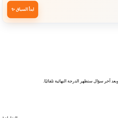
ابدأ السباق ✨
د آخر سؤال ستظهر الدرجة النهائية تلقائيًا.