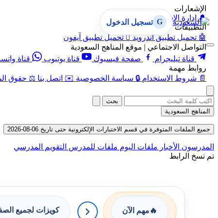
الإشعارات
🔔
إدارة الإشعارات
G
تسجيل الدخول
التطبيقات
🤖
تحميل تطبيق أندرويد

تحميل تطبيق آيفون
التواصل الاجتماعي | موقع المناهج السعودية
قناة تيليجرام
صفحة فيسبوك
قناة يوتيوب
قناة واتس
روابط مهمة
📄
شروط الاستخدام
🔒
سياسة الخصوصية
✉️
اتصل بنا
⚖️
حقوق الم
بحث
المناهج السعودية
جميع الملفات المتوفرة في قسم الاختبارات الإلكترونية حتى تاريخ 06-08-2026
المدرسون
الأخبار
ملفات اليوم
ملفات للمدرس
التقويم المدرسي
تم نسخ الرابط
كويزات لجميع الص
🔥
مهم الآن