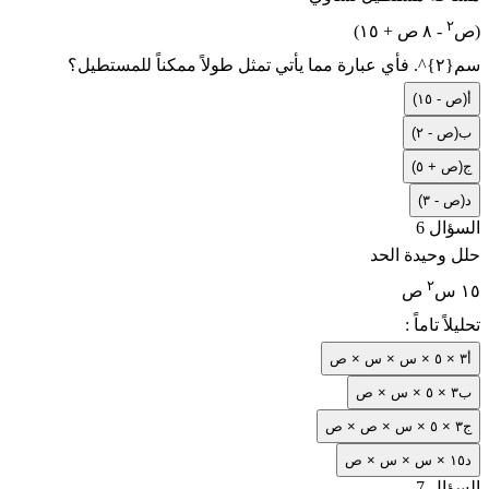
٢
- ٨ ص + ١٥)
(ص
سم
^{٢}
. فأي عبارة مما يأتي تمثل طولاً ممكناً للمستطيل؟
أ
(ص - ١٥)
ب
(ص - ٢)
ج
(ص + ٥)
د
(ص - ٣)
السؤال 6
حلل وحيدة الحد
٢
١٥ س
ص
تحليلاً تاماً :
أ
٣ × ٥ × س × س × ص
ب
٣ × ٥ × س × ص
ج
٣ × ٥ × س × ص × ص
د
١٥ × س × س × ص
السؤال 7