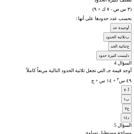
(٣ س ص - ٧ ك + ٩)
بحسب عدد حدودها على أنها :
أ
وحيدة حد
ب
ثلاثية الحدود
ج
ثنائية الحد
د
ليست كثيرة حدود
السؤال 4
أوجد قيمة جـ التي تجعل ثلاثية الحدود التالية مربعاً كاملاً
٢
٤٩ س
+ ١٤ س + ج
أ
٧٠
ب
١
ج
٧
د
١٤
السؤال 5
مساحة مستطيل تساوي