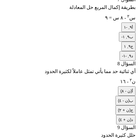
بطريقة إكمال المربع حل المعادلة
٢
س
- ٨ س = ٩
أ
٩, -١
ب
-٩, ١
ج
٩, ١
د
-٩, -١
السؤال 8
أي ثنائية حد مما يأتي تمثل عاملاً لكثيرة الحدود
٢
ن
- ١٦
أ
(ن - ٨)
ب
(ن - ٤)
ج
(ن + ٢)
د
(ن + ٤)
السؤال 9
حلل كثيرة الحدود