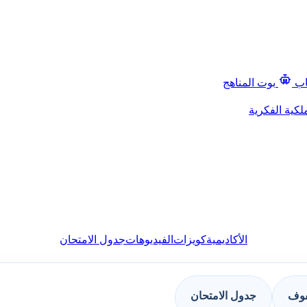
اب
بوت المناهج
لكية الفكرية
الأكاديمية
كويزات
الفيديوهات
جدول الامتحان
فوف
جدول الامتحان