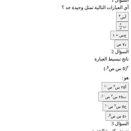
السؤال 1
أي العبارات التالية تمثل وحيدة حد ؟
٣
أ
س
٣
ب
٣
ك
ك
ج
س + ١
د
٧ ص
السؤال 2
ناتج تبسيط العبارة
٥
٢
)
(-٥ س ص
هو :
١٠
٢
أ
٢٥ س
ص
١٠
٢
ب
-٢٥ س
ص
١٠
٢
ج
٥ س
ص
٥
د
-٥ س ص
السؤال 3
تصنف كثيرة الحدود