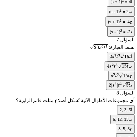
2
أ
(s + 1)
= 4
2
ب
(s - 1)
= 2
2
ج
(s + 1)
= -4
2
د
(s - 1)
= -2
السؤال 7
بسط العبارة:
20
s
6
t
7
أ
2
s
3
t
3
15
t
ب
4
s
2
t
3
15
t
ج
s
3
t
3
15
t
د
2
|
s
3
|
t
3
5
t
السؤال 8
أي مجموعات الأطوال الآتية تُشكل أضلاع مثلث قائم الزاوية؟
أ
2, 3, 5
ب
6, 12, 13
ج
3, 5, 3