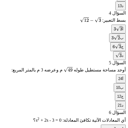
د
13
السؤال 4
بسط التعبير:
12
−
3
أ
3
3
ب
3
2
ج
6
3
د
3
السؤال 5
أوجد مساحة مستطيل طوله
م وعرضه 3 م بالمتر المربع:
49
أ
24
ب
10
ج
12
د
21
السؤال 6
2
أي المعادلات الآتية تكافئ المعادلة:
+ 2s - 3 = 0
s
؟