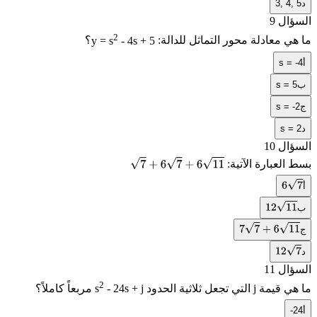
د
3, 4, 5
السؤال 9
2
ما هي معادلة محور التماثل للدالة:
- 4s + 5
y = s
؟
أ
s = -4
ب
s = 5
ج
s = -2
د
s = 2
السؤال 10
بسط العبارة الآتية:
7
+
6
7
+
6
11
أ
6
7
ب
12
11
ج
7
7
+
6
11
د
12
7
السؤال 11
2
ما هي قيمة
j
التي تجعل ثلاثية الحدود
- 24s + j
s
مربعاً كاملاً؟
أ
-24