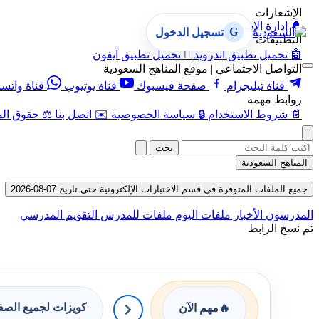
الإشعارات
🔔
إدارة الإشعارات
G
تسجيل الدخول
التطبيقات
🤖
تحميل تطبيق أندرويد

تحميل تطبيق آيفون
التواصل الاجتماعي | موقع المناهج السعودية
قناة تيليجرام
صفحة فيسبوك
قناة يوتيوب
قناة واتس
روابط مهمة
📄
شروط الاستخدام
🔒
سياسة الخصوصية
✉️
اتصل بنا
⚖️
حقوق الم
بحث
المناهج السعودية
جميع الملفات المتوفرة في قسم الاختبارات الإلكترونية حتى تاريخ 07-08-2026
المدرسون
الأخبار
ملفات اليوم
ملفات للمدرس
التقويم المدرسي
تم نسخ الرابط
كويزات لجميع الص
🔥
مهم الآن