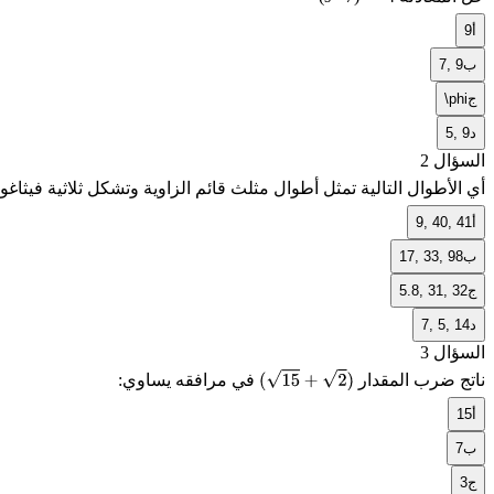
أ
9
ب
7, 9
ج
\phi
د
5, 9
السؤال 2
أي الأطوال التالية تمثل أطوال مثلث قائم الزاوية وتشكل ثلاثية فيثا
أ
9, 40, 41
ب
17, 33, 98
ج
5.8, 31, 32
د
7, 5, 14
السؤال 3
ناتج ضرب المقدار
في مرافقه يساوي:
(
15
+
2
)
أ
15
ب
7
ج
3