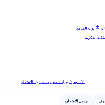
اب
بوت المناهج
لكية الفكرية
الأكاديمية
كويزات
الفيديوهات
جدول الامتحان
فوف
جدول الامتحان