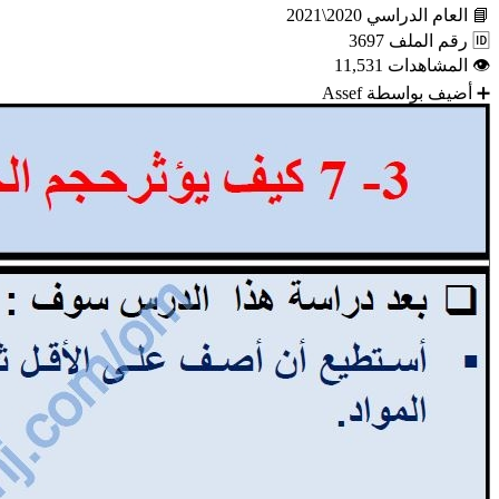
📘
العام الدراسي
2020\2021
🆔
رقم الملف
3697
👁
المشاهدات
11,531
➕
أضيف بواسطة
Assef