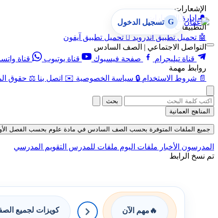
الإشعارات
🔔
إدارة الإشعارات
G
تسجيل الدخول
التطبيقات
🤖
تحميل تطبيق أندرويد

تحميل تطبيق آيفون
التواصل الاجتماعي | الصف السادس
قناة تيليجرام
صفحة فيسبوك
قناة يوتيوب
قناة واتس
روابط مهمة
📄
شروط الاستخدام
🔒
سياسة الخصوصية
✉️
اتصل بنا
⚖️
حقوق الم
بحث
المناهج العمانية
جميع الملفات المتوفرة بحسب الصف السادس في مادة علوم بحسب الفصل الأول في قس
المدرسون
الأخبار
ملفات اليوم
ملفات للمدرس
التقويم المدرسي
تم نسخ الرابط
كويزات لجميع الص
🔥
مهم الآن