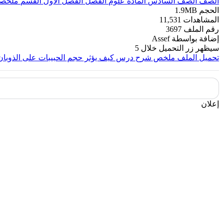
الصف
الصف السادس
المادة
علوم
الفصل
الفصل الأول
القسم
ملخصا
الحجم
1.9MB
المشاهدات
11,531
رقم الملف
3697
إضافة بواسطة
Assef
سيظهر زر التحميل خلال
5
تحميل الملف
ملخص شرح درس كيف يؤثر حجم الحبيبات على الذوبان
إعلان