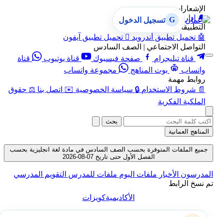
الإشعارات
🔔
إدارة الإشعارات
G
تسجيل الدخول
التطبيقات
🤖
تحميل تطبيق أندرويد

تحميل تطبيق آيفون
التواصل الاجتماعي | الصف السادس
قناة تيليجرام
صفحة فيسبوك
قناة يوتيوب
قناة
واتساب
بوت المناهج
مجموعة واتساب
روابط مهمة
📄
شروط الاستخدام
🔒
سياسة الخصوصية
✉️
اتصل بنا
⚖️
حقوق
الملكية الفكرية
بحث
المناهج العمانية
جميع الملفات المتوفرة بحسب الصف السادس في مادة لغة انجليزية بحسب
الفصل الأول حتى تاريخ 07-08-2026
المدرسون
الأخبار
ملفات اليوم
ملفات للمدرس
التقويم المدرسي
تم نسخ الرابط
الأكاديمية
كويزات