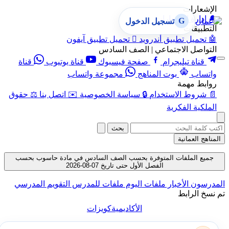
الإشعارات
🔔
إدارة الإشعارات
G
تسجيل الدخول
التطبيقات
🤖
تحميل تطبيق أندرويد

تحميل تطبيق آيفون
التواصل الاجتماعي | الصف السادس
قناة تيليجرام
صفحة فيسبوك
قناة يوتيوب
قناة
واتساب
بوت المناهج
مجموعة واتساب
روابط مهمة
📄
شروط الاستخدام
🔒
سياسة الخصوصية
✉️
اتصل بنا
⚖️
حقوق
الملكية الفكرية
بحث
المناهج العمانية
جميع الملفات المتوفرة بحسب الصف السادس في مادة حاسوب بحسب
الفصل الأول حتى تاريخ 07-08-2026
المدرسون
الأخبار
ملفات اليوم
ملفات للمدرس
التقويم المدرسي
تم نسخ الرابط
الأكاديمية
كويزات