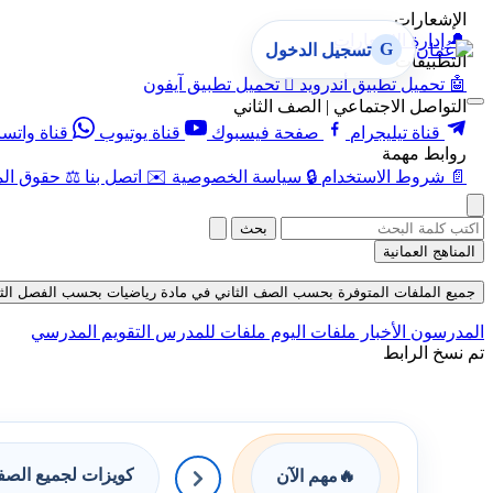
الإشعارات
🔔
إدارة الإشعارات
G
تسجيل الدخول
التطبيقات
🤖
تحميل تطبيق أندرويد

تحميل تطبيق آيفون
التواصل الاجتماعي | الصف الثاني
قناة تيليجرام
صفحة فيسبوك
قناة يوتيوب
قناة واتس
روابط مهمة
📄
شروط الاستخدام
🔒
سياسة الخصوصية
✉️
اتصل بنا
⚖️
حقوق الم
بحث
المناهج العمانية
جميع الملفات المتوفرة بحسب الصف الثاني في مادة رياضيات بحسب الفصل الثاني في 
المدرسون
الأخبار
ملفات اليوم
ملفات للمدرس
التقويم المدرسي
تم نسخ الرابط
كويزات لجميع الص
🔥
مهم الآن