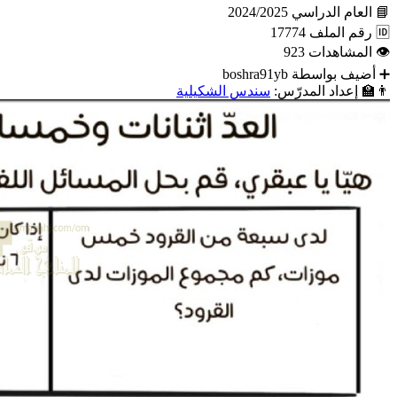
📘
العام الدراسي
2024/2025
🆔
رقم الملف
17774
👁
المشاهدات
923
➕
أضيف بواسطة
boshra91yb
👨‍🏫
إعداد المدرّس:
سندس الشكيلية