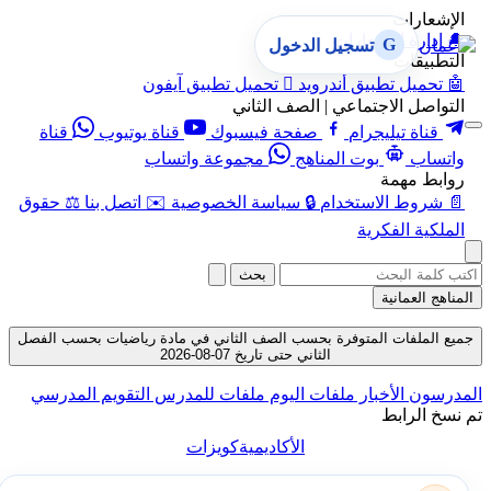
الإشعارات
🔔
إدارة الإشعارات
G
تسجيل الدخول
التطبيقات
🤖
تحميل تطبيق أندرويد

تحميل تطبيق آيفون
التواصل الاجتماعي | الصف الثاني
قناة تيليجرام
صفحة فيسبوك
قناة يوتيوب
قناة
واتساب
بوت المناهج
مجموعة واتساب
روابط مهمة
📄
شروط الاستخدام
🔒
سياسة الخصوصية
✉️
اتصل بنا
⚖️
حقوق
الملكية الفكرية
بحث
المناهج العمانية
جميع الملفات المتوفرة بحسب الصف الثاني في مادة رياضيات بحسب الفصل
الثاني حتى تاريخ 07-08-2026
المدرسون
الأخبار
ملفات اليوم
ملفات للمدرس
التقويم المدرسي
تم نسخ الرابط
الأكاديمية
كويزات