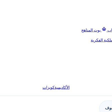
اب
بوت المناهج
لكية الفكرية
الأكاديمية
كويزات
فوف