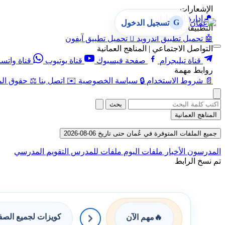
الإشعارات
🔔
إدارة الإشعارات
G
تسجيل الدخول
التطبيقات
🤖
تحميل تطبيق أندرويد

تحميل تطبيق آيفون
التواصل الاجتماعي | المناهج العمانية
قناة تيليجرام
صفحة فيسبوك
قناة يوتيوب
قناة واتس
روابط مهمة
📄
شروط الاستخدام
🔒
سياسة الخصوصية
✉️
اتصل بنا
⚖️
حقوق الم
بحث
المناهج العمانية
جميع الملفات المتوفرة في عُمان حتى تاريخ 06-08-2026
المدرسون
الأخبار
ملفات اليوم
ملفات للمدرس
التقويم المدرسي
تم نسخ الرابط
كويزات لجميع الص
🔥
مهم الآن