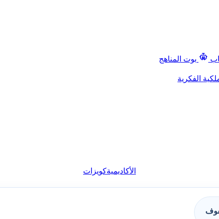
اب
بوت المناهج
لكية الفكرية
الأكاديمية
كويزات
فوف