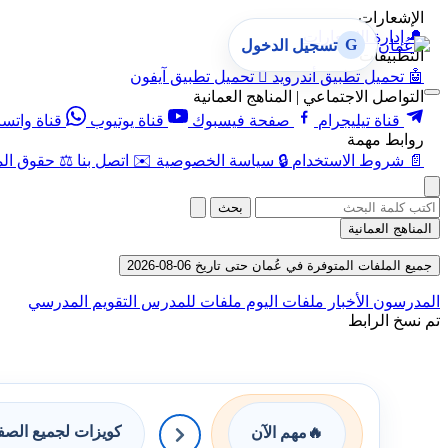
الإشعارات
🔔
إدارة الإشعارات
G
تسجيل الدخول
التطبيقات
🤖
تحميل تطبيق أندرويد

تحميل تطبيق آيفون
التواصل الاجتماعي | المناهج العمانية
قناة تيليجرام
صفحة فيسبوك
قناة يوتيوب
قناة واتس
روابط مهمة
📄
شروط الاستخدام
🔒
سياسة الخصوصية
✉️
اتصل بنا
⚖️
حقوق الم
بحث
المناهج العمانية
جميع الملفات المتوفرة في عُمان حتى تاريخ 06-08-2026
المدرسون
الأخبار
ملفات اليوم
ملفات للمدرس
التقويم المدرسي
تم نسخ الرابط
كويزات لجميع الص
🔥
مهم الآن