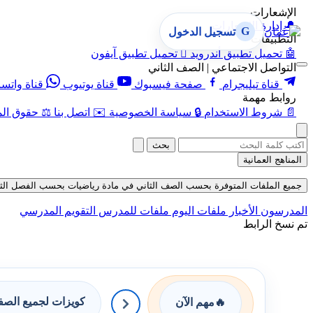
الإشعارات
🔔
إدارة الإشعارات
G
تسجيل الدخول
التطبيقات
🤖
تحميل تطبيق أندرويد

تحميل تطبيق آيفون
التواصل الاجتماعي | الصف الثاني
قناة تيليجرام
صفحة فيسبوك
قناة يوتيوب
قناة واتس
روابط مهمة
📄
شروط الاستخدام
🔒
سياسة الخصوصية
✉️
اتصل بنا
⚖️
حقوق الم
بحث
المناهج العمانية
جميع الملفات المتوفرة بحسب الصف الثاني في مادة رياضيات بحسب الفصل الثاني في ق
المدرسون
الأخبار
ملفات اليوم
ملفات للمدرس
التقويم المدرسي
تم نسخ الرابط
كويزات لجميع الص
🔥
مهم الآن