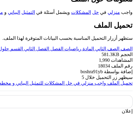
واجب
منزلي
في
حل
المشكلات
ويشمل أسئلة في
التمثيل
البياني
و
م
تحميل الملف
ستظهر أزرار التحميل المناسبة بحسب البيانات المتوفرة لهذا الملف.
الصف
الصف الثاني
المادة
رياضيات
الفصل
الفصل الثاني
القسم
حلول
الحجم
581.3KB
المشاهدات
1,990
رقم الملف
18034
إضافة بواسطة
boshra91yb
سيظهر زر التحميل خلال
5
تحميل الملف
واجب منزلي في حل المشكلات للتمثيل البياني و مخط
إعلان