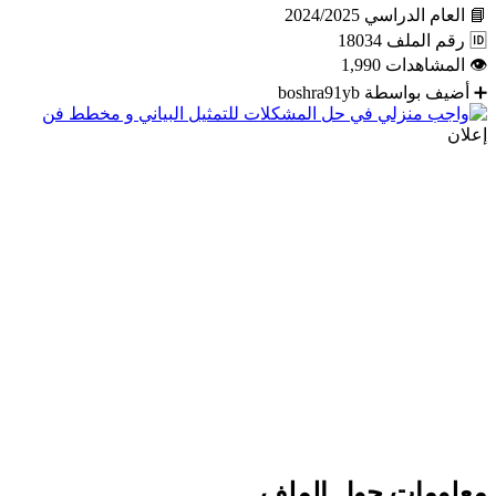
📘
العام الدراسي
2024/2025
🆔
رقم الملف
18034
👁
المشاهدات
1,990
➕
أضيف بواسطة
boshra91yb
إعلان
معلومات حول الملف