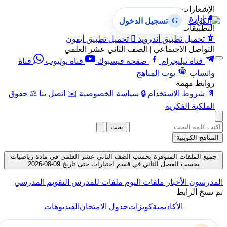
الإشعارات
🔔
إدارة الإشعارات
G
تسجيل الدخول
التطبيقات
🤖
تحميل تطبيق أندرويد

تحميل تطبيق آيفون
التواصل الاجتماعي | الصف الثاني عشر العلمي
قناة تيليجرام
صفحة فيسبوك
قناة يوتيوب
قناة
واتساب
بوت المناهج
روابط مهمة
📄
شروط الاستخدام
🔒
سياسة الخصوصية
✉️
اتصل بنا
⚖️
حقوق
الملكية الفكرية
بحث
المناهج الكويتية
جميع الملفات المتوفرة بحسب الصف الثاني عشر العلمي في مادة رياضيات
بحسب الفصل الثاني في قسم اختبارات حتى تاريخ 09-08-2026
المدرسون
الأخبار
ملفات اليوم
ملفات للمدرس
التقويم المدرسي
تم نسخ الرابط
الأكاديمية
كويزات
جدول الامتحان
الفيديوهات