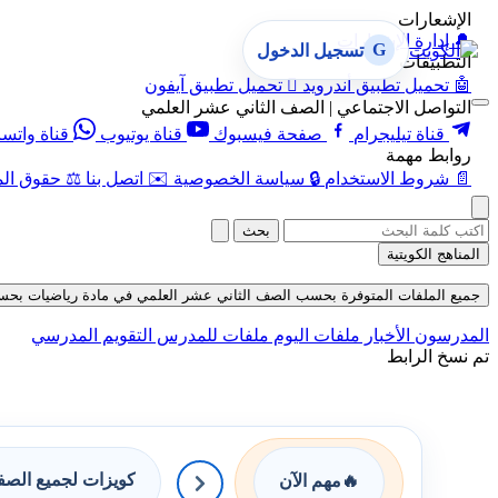
الإشعارات
🔔
إدارة الإشعارات
G
تسجيل الدخول
التطبيقات
🤖
تحميل تطبيق أندرويد

تحميل تطبيق آيفون
التواصل الاجتماعي | الصف الثاني عشر العلمي
قناة تيليجرام
صفحة فيسبوك
قناة يوتيوب
قناة واتس
روابط مهمة
📄
شروط الاستخدام
🔒
سياسة الخصوصية
✉️
اتصل بنا
⚖️
حقوق الم
بحث
المناهج الكويتية
جميع الملفات المتوفرة بحسب الصف الثاني عشر العلمي في مادة رياضيات بحسب الفصل
المدرسون
الأخبار
ملفات اليوم
ملفات للمدرس
التقويم المدرسي
تم نسخ الرابط
كويزات لجميع الص
🔥
مهم الآن