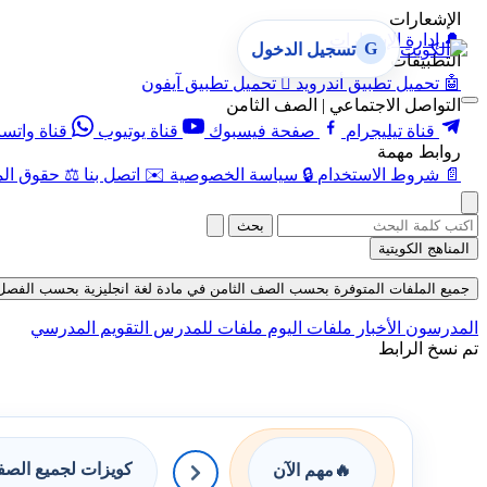
الإشعارات
🔔
إدارة الإشعارات
G
تسجيل الدخول
التطبيقات
🤖
تحميل تطبيق أندرويد

تحميل تطبيق آيفون
التواصل الاجتماعي | الصف الثامن
قناة تيليجرام
صفحة فيسبوك
قناة يوتيوب
قناة واتس
روابط مهمة
📄
شروط الاستخدام
🔒
سياسة الخصوصية
✉️
اتصل بنا
⚖️
حقوق الم
بحث
المناهج الكويتية
جميع الملفات المتوفرة بحسب الصف الثامن في مادة لغة انجليزية بحسب الفصل الأول في
المدرسون
الأخبار
ملفات اليوم
ملفات للمدرس
التقويم المدرسي
تم نسخ الرابط
كويزات لجميع الص
🔥
مهم الآن