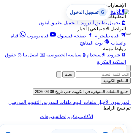
الإشعارات
🔔
إدارة الإشعارات
G
تسجيل الدخول
التطبيقات
🤖
تحميل تطبيق أندرويد

تحميل تطبيق آيفون
التواصل الاجتماعي | أخبار
قناة تيليجرام
صفحة فيسبوك
قناة يوتيوب
قناة
واتساب
بوت المناهج
روابط مهمة
📄
شروط الاستخدام
🔒
سياسة الخصوصية
✉️
اتصل بنا
⚖️
حقوق
الملكية الفكرية
بحث
المناهج الكويتية
جميع الملفات المتوفرة في الكويت حتى تاريخ 09-08-2026
المدرسون
الأخبار
ملفات اليوم
ملفات للمدرس
التقويم المدرسي
تم نسخ الرابط
الأكاديمية
كويزات
الفيديوهات