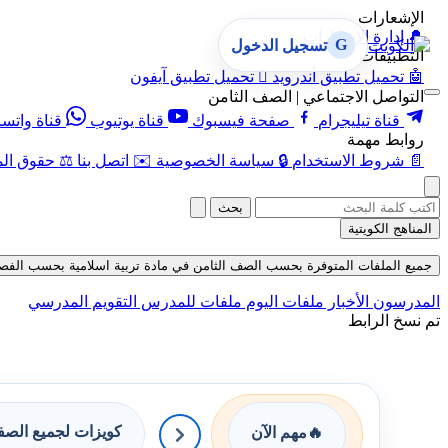
الإشعارات
🔔
إدارة الإشعارات
G
تسجيل الدخول
التطبيقات
🤖
تحميل تطبيق أندرويد

تحميل تطبيق آيفون
التواصل الاجتماعي | الصف الثامن
قناة تيليجرام
صفحة فيسبوك
قناة يوتيوب
قناة واتس
روابط مهمة
📄
شروط الاستخدام
🔒
سياسة الخصوصية
✉️
اتصل بنا
⚖️
حقوق الم
بحث
المناهج الكويتية
جميع الملفات المتوفرة بحسب الصف الثامن في مادة تربية اسلامية بحسب الفصل الأول حت
المدرسون
الأخبار
ملفات اليوم
ملفات للمدرس
التقويم المدرسي
تم نسخ الرابط
كويزات لجميع الص
🔥
مهم الآن