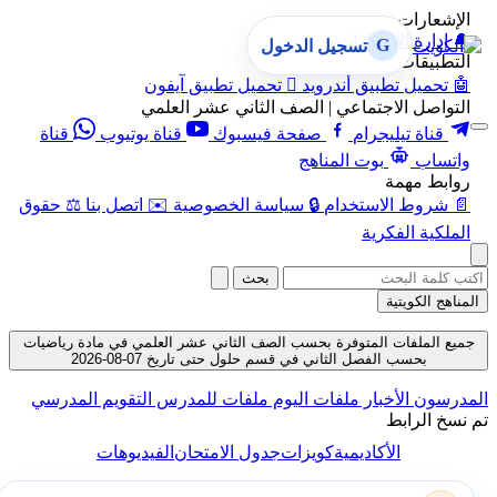
الإشعارات
🔔
إدارة الإشعارات
G
تسجيل الدخول
التطبيقات
🤖
تحميل تطبيق أندرويد

تحميل تطبيق آيفون
التواصل الاجتماعي | الصف الثاني عشر العلمي
قناة تيليجرام
صفحة فيسبوك
قناة يوتيوب
قناة
واتساب
بوت المناهج
روابط مهمة
📄
شروط الاستخدام
🔒
سياسة الخصوصية
✉️
اتصل بنا
⚖️
حقوق
الملكية الفكرية
بحث
المناهج الكويتية
جميع الملفات المتوفرة بحسب الصف الثاني عشر العلمي في مادة رياضيات
بحسب الفصل الثاني في قسم حلول حتى تاريخ 07-08-2026
المدرسون
الأخبار
ملفات اليوم
ملفات للمدرس
التقويم المدرسي
تم نسخ الرابط
الأكاديمية
كويزات
جدول الامتحان
الفيديوهات